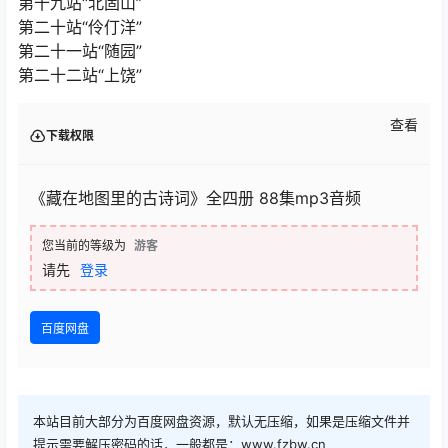
第十九站“北固山”
第二十站“伶仃洋”
第二十一站“随园”
第二十二站“上饶”
查看
下载权限
《藏在地图里的古诗词》全四册 88集mp3音频
您当前的等级为
游客
请先
登录
百度网盘
本站目前大部分为百度网盘资源，默认无压缩，如果是压缩文件并
提示需要解压密码的话，一般都是：www.fzbw.cn