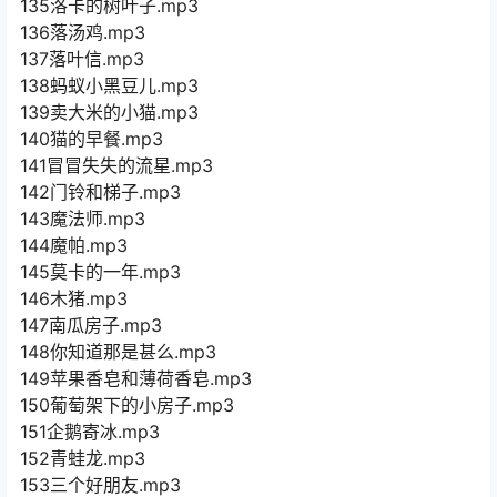
135洛卡的树叶子.mp3
136落汤鸡.mp3
137落叶信.mp3
138蚂蚁小黑豆儿.mp3
139卖大米的小猫.mp3
140猫的早餐.mp3
141冒冒失失的流星.mp3
142门铃和梯子.mp3
143魔法师.mp3
144魔帕.mp3
145莫卡的一年.mp3
146木猪.mp3
147南瓜房子.mp3
148你知道那是甚么.mp3
149苹果香皂和薄荷香皂.mp3
150葡萄架下的小房子.mp3
151企鹅寄冰.mp3
152青蛙龙.mp3
153三个好朋友.mp3