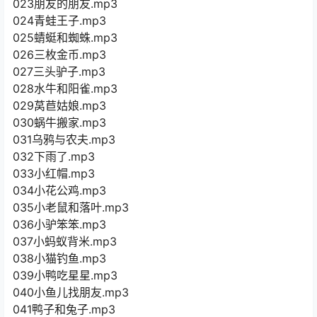
023朋友的朋友.mp3
024青蛙王子.mp3
025蜻蜓和蜘蛛.mp3
026三枚金币.mp3
027三头驴子.mp3
028水牛和阳雀.mp3
029莴苣姑娘.mp3
030蜗牛搬家.mp3
031乌鸦与农夫.mp3
032下雨了.mp3
033小红帽.mp3
034小花公鸡.mp3
035小老鼠和落叶.mp3
036小驴笨笨.mp3
037小蚂蚁背米.mp3
038小猫钓鱼.mp3
039小鸭吃星星.mp3
040小鱼儿找朋友.mp3
041鸭子和兔子.mp3