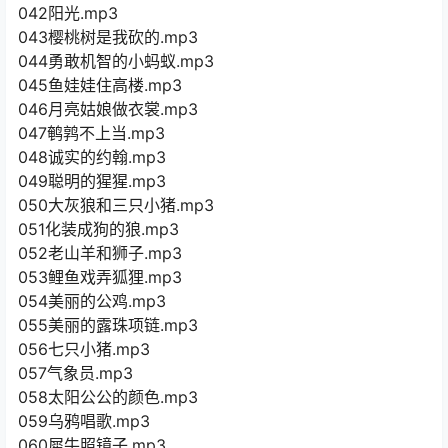
042阳光.mp3
043樱桃树是我砍的.mp3
044勇敢机智的小蚂蚁.mp3
045鱼娃娃住高楼.mp3
046月亮姑娘做衣裳.mp3
047鹌鹑不上当.mp3
048诚实的约翰.mp3
049聪明的猩猩.mp3
050大灰狼和三只小猪.mp3
051化装成狗的狼.mp3
052老山羊和狮子.mp3
053鲤鱼戏弄狐狸.mp3
054美丽的公鸡.mp3
055美丽的露珠项链.mp3
056七只小猪.mp3
057气象员.mp3
058太阳公公的颜色.mp3
059乌鸦唱歌.mp3
060犀牛照镜子.mp3