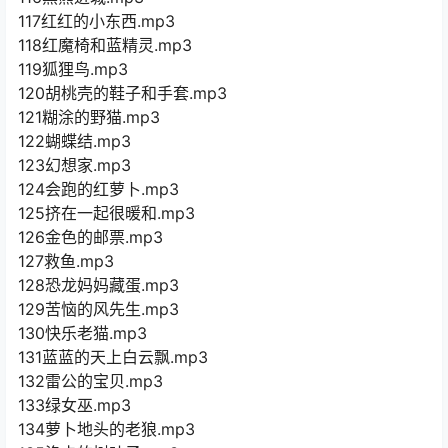
117红红的小东西.mp3
118红魔椅和蓝精灵.mp3
119狐狸鸟.mp3
120胡桃壳的鞋子和手套.mp3
121糊涂的野猫.mp3
122蝴蝶结.mp3
123幻想家.mp3
124会跑的红萝卜.mp3
125挤在一起很暖和.mp3
126金色的邮票.mp3
127救鱼.mp3
128恐龙妈妈藏蛋.mp3
129苦恼的风先生.mp3
130快乐老猫.mp3
131蓝蓝的天上白云飘.mp3
132雷公的宝贝.mp3
133绿女巫.mp3
134萝卜地头的老狼.mp3