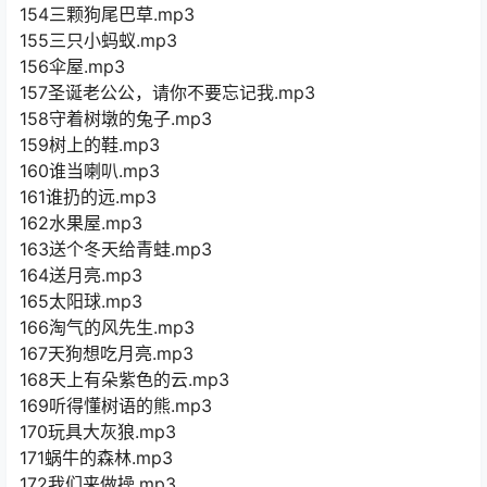
154三颗狗尾巴草.mp3
155三只小蚂蚁.mp3
156伞屋.mp3
157圣诞老公公，请你不要忘记我.mp3
158守着树墩的兔子.mp3
159树上的鞋.mp3
160谁当喇叭.mp3
161谁扔的远.mp3
162水果屋.mp3
163送个冬天给青蛙.mp3
164送月亮.mp3
165太阳球.mp3
166淘气的风先生.mp3
167天狗想吃月亮.mp3
168天上有朵紫色的云.mp3
169听得懂树语的熊.mp3
170玩具大灰狼.mp3
171蜗牛的森林.mp3
172我们来做操.mp3