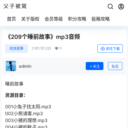
父子被窝
首页
关于版权
会员等级
积分攻略
投稿攻略
《209个睡前故事》mp3音频
0
绘本故事
21年7月12日
前往下载
admin
关注
私信
睡前故事
资源目录：
001小兔子找太阳.mp3
002小熊请客.mp3
003小猪的理想.mp3
004小猪的靴子.mp3