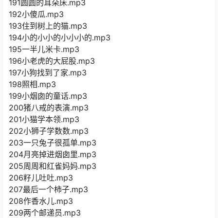
191圆圆的耳朵床.mp3
192小傻瓜.mp3
193住到树上的猫.mp3
194小的小小的小小小的.mp3
195一半儿米卡.mp3
196小老虎的大屁股.mp3
197小狗找到了家.mp3
198照相.mp3
199小烟囱的童话.mp3
200猪八戒的表演.mp3
201小猫学本领.mp3
202小狮子学数数.mp3
203一只兔子很孤单.mp3
204月亮掉进烟囱里.mp3
205周周和红雀妈妈.mp3
206籽儿吐吐.mp3
207最后一个柿子.mp3
208作香水儿.mp3
209两个邮递员.mp3