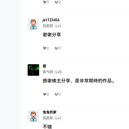
0
0
jet123456
Lv1
筑基期
谢谢分享
0
0
超
Lv0
练气期
感谢楼主分享，是非常期待的作品。
0
0
兔兔的家
Lv1
筑基期
不错