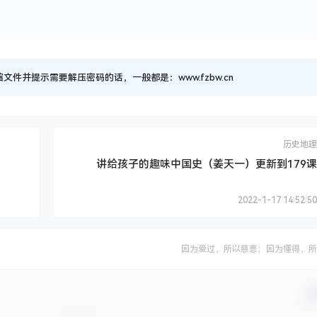
并提示需要解压密码的话，一般都是：www.fzbw.cn
历史地理
讲给孩子的趣味中国史（姜天一）更新到179课
2022-1-17 14:52:50
因为爱过，所以慈悲；因为懂得，所
确