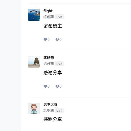
flight
Lv5
练虚期
谢谢楼主
0
0
猪爸爸
Lv2
结丹期
感谢分享
0
0
老李大叔
Lv1
筑基期
感谢分享