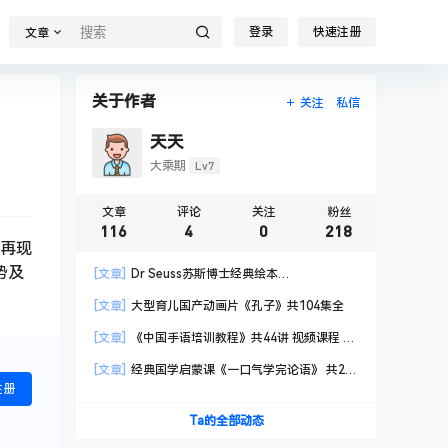
登录
快速注册
文章
关于作者
关注
私信
天天
Lv7
大乘期
文章
评论
关注
粉丝
116
4
0
218
片再现
势及
[文章]
Dr Seuss苏斯博士经典绘本
PDF+mp3+视频
[文章]
大型育儿国产动画片《孔子》共104集全
[文章]
《中国手语培训教程》共44讲 视频课程 国
家通用标准规范手语
[文章]
经典国学启蒙课《一口气学完论语》 共25
注册
节 视频课程
Ta的全部动态