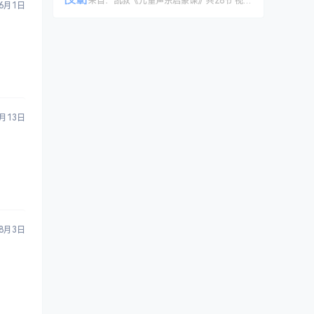
[文章]
来自：
凯叔《儿童声乐启蒙课》共28节 视频课程
6月1日
7月13日
8月3日