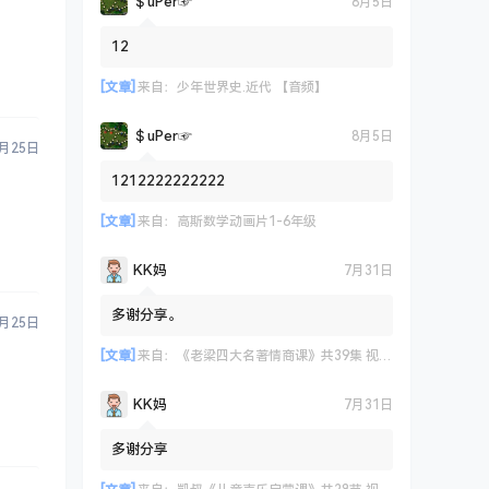
＄uΡer☞
8月5日
12
[文章]
来自：
少年世界史.近代 【音频】
＄uΡer☞
8月5日
1月25日
1212222222222
[文章]
来自：
高斯数学动画片1-6年级
KK妈
7月31日
多谢分享。
1月25日
[文章]
来自：
《老梁四大名著情商课》共39集 视频课程
KK妈
7月31日
多谢分享