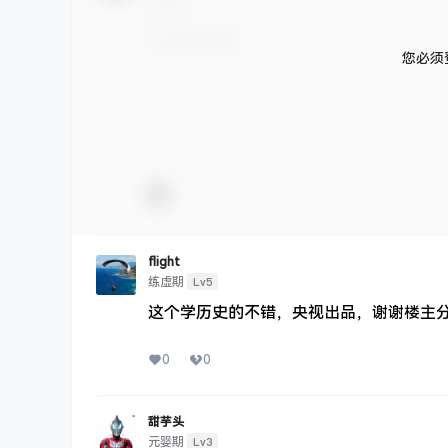
您必须
flight
Lv5
练虚期
这个学历史的不错，央视出品，谢谢楼主
0
0
甜芋头
Lv3
元婴期