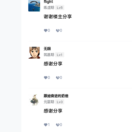
flight
Lv5
练虚期
谢谢楼主分享
0
0
无限
Lv1
筑基期
感谢分享
0
0
跟娃奋进的奶爸
Lv3
元婴期
感谢分享
1
0