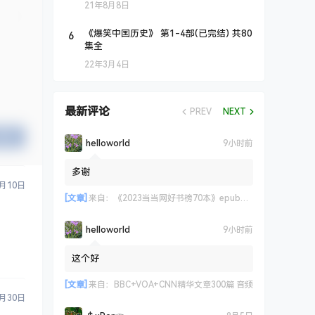
21年8月8日
6
《爆笑中国历史》 第1-4部(已完结) 共80
集全
22年3月4日
最新评论
PREV
NEXT
提交
helloworld
9小时前
多谢
8月10日
[文章]
来自：
《2023当当网好书榜70本》epub+azw3+mobi格式
helloworld
9小时前
这个好
[文章]
来自：
BBC+VOA+CNN精华文章300篇 音频
8月30日