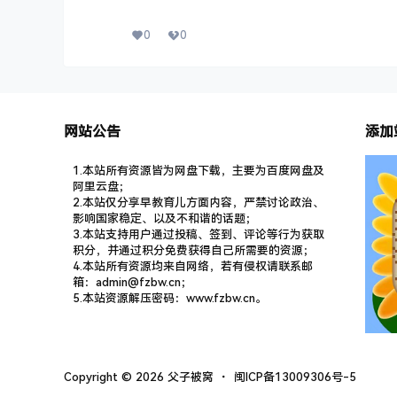
0
0
网站公告
添加
1.本站所有资源皆为网盘下载，主要为百度网盘及
阿里云盘；
2.本站仅分享早教育儿方面内容，严禁讨论政治、
影响国家稳定、以及不和谐的话题；
3.本站支持用户通过投稿、签到、评论等行为获取
积分，并通过积分免费获得自己所需要的资源；
4.本站所有资源均来自网络，若有侵权请联系邮
箱：admin@fzbw.cn；
5.本站资源解压密码：www.fzbw.cn。
Copyright © 2026
父子被窝
・
闽ICP备13009306号-5