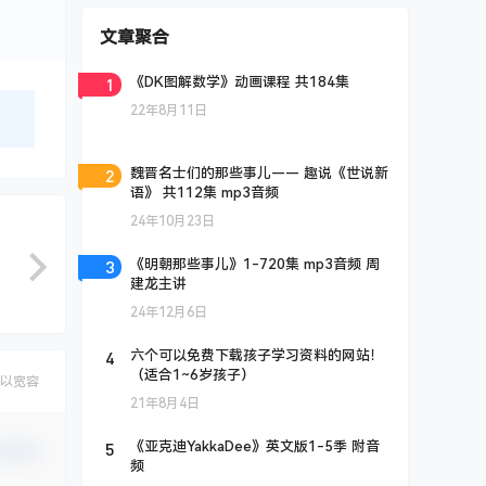
文章聚合
1
《DK图解数学》动画课程 共184集
22年8月11日
2
魏晋名士们的那些事儿—— 趣说《世说新
语》 共112集 mp3音频
24年10月23日
3
《明朝那些事儿》1-720集 mp3音频 周
建龙主讲
24年12月6日
4
六个可以免费下载孩子学习资料的网站！
（适合1~6岁孩子）
以宽容
21年8月4日
5
《亚克迪YakkaDee》英文版1-5季 附音
认修改
频