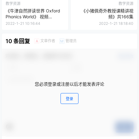
教学资源
教学资源
《牛津自然拼读世界 Oxford
《小猪佩奇外教授课精讲视
Phonics World》 视频
频》共166集
MP4（1-5级）
2022-1-21 10:16:44
2022-1-21 18:18:40
10 条回复
文章作者
管理员
A
M
欢迎您，新朋友，感谢参与互动！
确认修改
您必须登录或注册以后才能发表评论
登录
提交