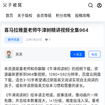
父子被窝
首页
关于版权
会员等级
积分攻略
投稿攻略
喜马拉雅童老师牛津树精讲视频全集964
0
教学资源
22年1月21日
天天
关注
私信
本资源是童老师和你聊聊《牛津阅读树》的视频下载，资
源最新更新到964集视频，1280×592分辨率，百度云网盘
下载，适合3-10岁希望通过原版英文阅读实现自主阅读的
孩子、或有伴读原版英文绘本习惯和需要的家长。
《牛津阅读树》绘本语言地道，故事连续，像动画片一样
有趣；并且绘本数量庞大，i+1分级，难度由浅入深。童老