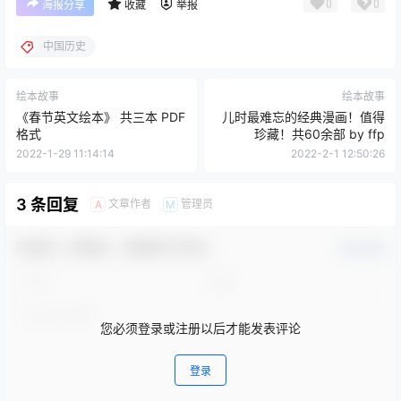
0
0
海报分享
收藏
举报
中国历史
绘本故事
绘本故事
《春节英文绘本》 共三本 PDF
儿时最难忘的经典漫画！值得
格式
珍藏！共60余部 by ffp
2022-1-29 11:14:14
2022-2-1 12:50:26
3 条回复
文章作者
管理员
A
M
欢迎您，新朋友，感谢参与互动！
确认修改
您必须登录或注册以后才能发表评论
登录