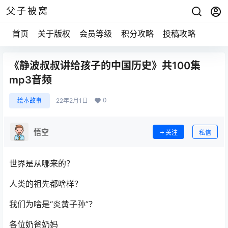
父子被窝
首页
关于版权
会员等级
积分攻略
投稿攻略
《静波叔叔讲给孩子的中国历史》共100集
mp3音频
0
绘本故事
22年2月1日
悟空
关注
私信
世界是从哪来的？
人类的祖先都啥样？
我们为啥是“炎黄子孙”？
各位奶爸奶妈