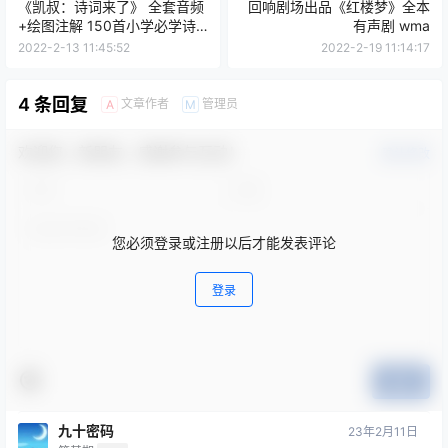
《凯叔：诗词来了》 全套音频
回响剧场出品《红楼梦》全本
+绘图注解 150首小学必学诗
有声剧 wma
词
2022-2-13 11:45:52
2022-2-19 11:14:17
4 条回复
文章作者
管理员
A
M
欢迎您，新朋友，感谢参与互动！
确认修改
您必须登录或注册以后才能发表评论
登录
提交
九十密码
23年2月11日