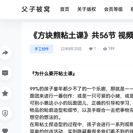
父子被窝
首页
关于版权
会员等级
《方块熊粘土课》共56节 视
1
189
手工创作
22年8月20日
『为什么要开粘土课』
99%的孩子童年都少不了的一个乐趣，那就是—
面团来进行一番创作：或是一只可爱的小猪，或是
可别小瞧这小小的玩面团儿，正确的引导和学习
物品的轮廓造型和细节，以及手眼合一去把事物
想空的想法的。
在用粘土捏造型的过程中，孩子会进行一系列观察
简单的创造活动，实则隐藏着很多我们看不到的