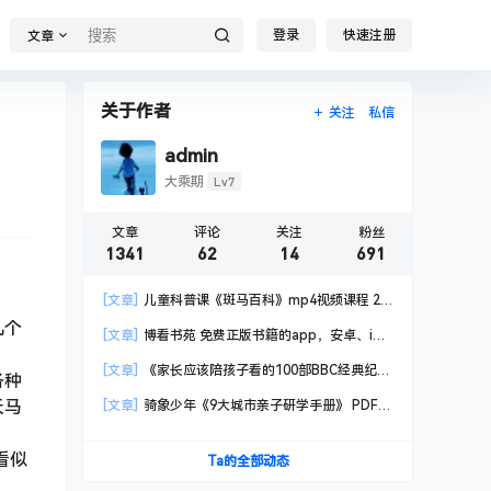
登录
快速注册
文章
关于作者
关注
私信
admin
Lv7
大乘期
文章
评论
关注
粉丝
1341
62
14
691
[文章]
儿童科普课《斑马百科》mp4视频课程 20
科高清视频 已更新
几个
[文章]
博看书苑 免费正版书籍的app，安卓、iOS
均可用，无任何广告
[文章]
《家长应该陪孩子看的100部BBC经典纪录
各种
片》共550GB
天马
[文章]
骑象少年《9大城市亲子研学手册》 PDF格
式
看似
Ta的全部动态