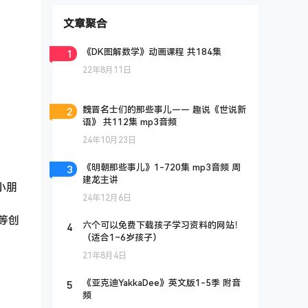
文章聚合
1
《DK图解数学》动画课程 共184集
22年8月11日
2
魏晋名士们的那些事儿—— 趣说《世说新
语》 共112集 mp3音频
24年10月23日
3
《明朝那些事儿》1-720集 mp3音频 周
建龙主讲
小朋
24年12月6日
等创
4
六个可以免费下载孩子学习资料的网站！
（适合1~6岁孩子）
21年8月4日
5
《亚克迪YakkaDee》英文版1-5季 附音
频