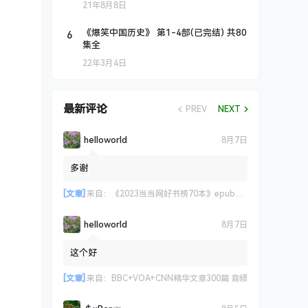
21年8月8日
6
《爆笑中国历史》 第1-4部(已完结) 共80
集全
22年3月4日
最新评论
PREV
NEXT
helloworld
8月7日
多谢
[文章]
来自：
《2023当当网好书榜70本》epub+azw3+mobi格式
helloworld
8月7日
这个好
[文章]
来自：
BBC+VOA+CNN精华文章300篇 音频