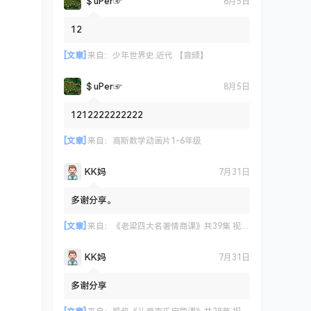
＄uΡer☞
8月5日
12
[文章]
来自：
少年世界史.近代 【音频】
＄uΡer☞
8月5日
1212222222222
[文章]
来自：
高斯数学动画片1-6年级
KK妈
7月31日
多谢分享。
[文章]
来自：
《老梁四大名著情商课》共39集 视频课程
KK妈
7月31日
多谢分享