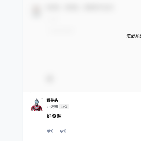
欢迎您，新朋友，感谢参与互动！
您必须
甜芋头
Lv3
元婴期
好资源
0
0