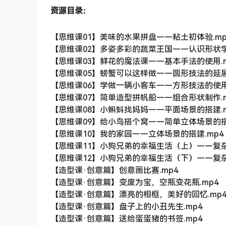
资源目录：
【思维课01】美味的水果拼盘——粘土初体验.mp
【思维课02】多姿多彩的蔬菜王国——认识形状学
【思维课03】鲜花的魔法课——基本手法的使用.m
【思维课05】螃蟹可以这样做——圆形技法的延展
【思维课06】学做一辆小客车——方形技法的使用.
【思维课07】简单造型拼帆船——组合形状制作.m
【思维课08】小蝌蚪找妈妈——平面场景的搭建.m
【思维课09】给小鸟搭个窝——简单立体场景的搭
【思维课10】我的家园——立体场景的搭建.mp4
【思维课11】小狗兄弟的幸福生活（上）——复杂
【思维课12】小狗兄弟的幸福生活（下）——复杂
【造型课·创意篇】创意画比赛.mp4
【造型课·创意篇】变废为宝，空瓶变花瓶.mp4
【造型课·创意篇】漂亮的相框，美好的回忆.mp
【造型课·创意篇】盘子上的小丑先生.mp4
【造型课·创意篇】送给蛋蛋猪的书签.mp4