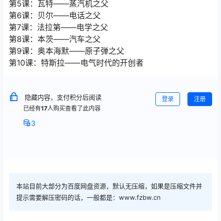
第5课：瓦特——蒸汽机之父
第6课：贝尔——电话之父
第7课：法拉第——电学之父
第8课：本茨——汽车之父
第9课：奥本海默——原子弹之父
第10课：特斯拉——电气时代的开创者
隐藏内容，支付积分后阅读
登录
注册
已经有
17
人购买查看了此内容
3
本站目前大部分为百度网盘资源，默认无压缩，如果是压缩文件并
提示需要解压密码的话，一般都是：www.fzbw.cn