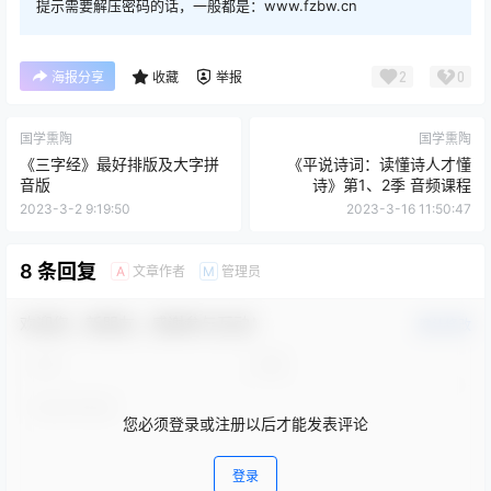
提示需要解压密码的话，一般都是：www.fzbw.cn
2
0
海报分享
收藏
举报
国学熏陶
国学熏陶
《三字经》最好排版及大字拼
《平说诗词：读懂诗人才懂
音版
诗》第1、2季 音频课程
2023-3-2 9:19:50
2023-3-16 11:50:47
8 条回复
文章作者
管理员
A
M
欢迎您，新朋友，感谢参与互动！
确认修改
您必须登录或注册以后才能发表评论
登录