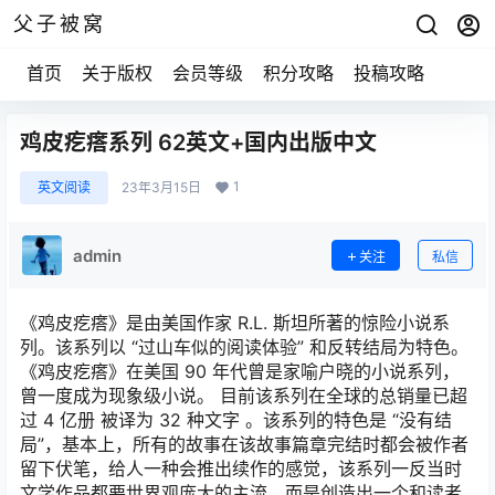
父子被窝
首页
关于版权
会员等级
积分攻略
投稿攻略
鸡皮疙瘩系列 62英文+国内出版中文
1
英文阅读
23年3月15日
admin
关注
私信
《鸡皮疙瘩》是由美国作家 R.L. 斯坦所著的惊险小说系
列。该系列以 “过山车似的阅读体验” 和反转结局为特色。
《鸡皮疙瘩》在美国 90 年代曾是家喻户晓的小说系列，
曾一度成为现象级小说。 目前该系列在全球的总销量已超
过 4 亿册 被译为 32 种文字 。该系列的特色是 “没有结
局”，基本上，所有的故事在该故事篇章完结时都会被作者
留下伏笔，给人一种会推出续作的感觉，该系列一反当时
文学作品都要世界观庞大的主流，而是创造出一个和读者