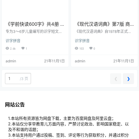
《学前快读600字》共4册 附
《现代汉语词典》第7版 商
学习手册 PDF格式
务印书馆
专为3～6岁儿童编写的识字短文，
《现代汉语词典》自1978年正式出
识字同时读美文 ·与小学一年级生字
版以来做过多次修订，以适应社会
识字拼音
识字拼音
同步，顺利幼小衔接 ·生字逐课增
的发展，更好地反映现代汉语词汇
加，循序渐进 ·阅读中识字，边学边
新面貌，体现有关学科研究的新成
2.4k
1
103
0
用 ·趣味识字游戏，边玩边记牢 ·原
果，落实国家有关语言文字方面的
创中国风美图，知识与美的双重滋
新规范。 本次修订，主要内容为：
admin
21年11月1日
admin
21年11月1日
养 ·通俗讲解文字演变，品味汉字精
全面落实2013年6月由国务院公布
髓。 本套书的特色之一是以短文阅
的《通用规范汉字表》； 增收近几
读为引入，第一册第1课由18个汉字
年涌现的新词语400多条，增补新
构成，学习完这18个字，孩子可以
义近100项，删除少量陈旧和见词明
❮
❯
/
3 页
自己阅读课文。第2课的课文在已经
义的词语； 根据读者和专家意见对7
学过的18个字基础上又增加了15个
00多条词语的释义、举例等做了修
生字…
订。
网站公告
1.本站所有资源皆为网盘下载，主要为百度网盘及阿里云盘；
2.本站仅分享早教育儿方面内容，严禁讨论政治、影响国家稳定、以
及不和谐的话题；
3.本站支持用户通过投稿、签到、评论等行为获取积分，并通过积分