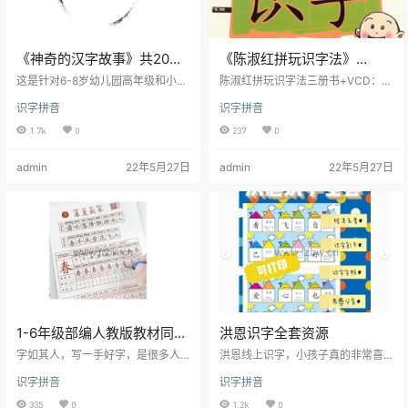
《神奇的汉字故事》共20集
《陈淑红拼玩识字法》
动画视频
1VCD+3本书
这是针对6-8岁幼儿园高年级和小学
陈淑红拼玩识字法三册书+VCD：
低年级的孩子，打造的一款说文解
本书是专门为4岁以上儿童编写的识
识字拼音
识字拼音
字启蒙教育动画片。365天每天5分
字教材。适合幼儿园大班及小学低
钟认识1个字，通过动画连续剧的方
年级学生在家长或老师指导下使
1.7k
0
237
0
式，吸引孩子了解汉字是怎么来
用。本教程根据在幼儿园、小学的
的，背后的文化含义是什么，只有
教学实践，将汉字分成“形近字”、
admin
22年5月27日
admin
22年5月27日
理解了这个字，才能真正记住并运
“意近字”和“声近字”三大系统，并在
用它。从观察世界到了解自我、感
此基础上创造了“拼玩识字法”。该方
知社会，“美芽小学堂·神奇的汉字故
法开创了“动手识字”的先…
事”遵循从形象到抽象的儿童认知逻
辑来进行汉字分类，通过场景式的
科学识字法，构建&…
1-6年级部编人教版教材同步
洪恩识字全套资源
描红字帖
字如其人，写一手好字，是很多人
洪恩线上识字，小孩子真的非常喜
的心愿。很多家长都像让孩子从小
欢，并且每天都能坚持打卡 但是长
识字拼音
识字拼音
养成写好字的习惯，却不知从何下
时间使用电子产品非常伤眼 这里给
手。 字帖绝对是绝大部分中小学生
大家分享洪恩识字全套资料 可打印
335
0
1.2k
0