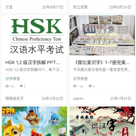
景。 每个孩子天生就喜欢节奏和节
能够有效吸收汉字知识：1生活引入
贝宝
25年9月17日
安之若素
25年6月30日
奏。童谣和儿歌是最符合孩子生活
从生活出发，将汉字与生活建立联
节奏的语言形式，节奏明快，内容
系2汉字文化 融汇历史、科学、艺术
生动，语言简洁。它能充分激发孩
等，利用多学科解读汉字文化3 汉字
子的语言能力，培养他们的专注
讲解用偏旁部首构建汉字网络，举
力，激发他们的想象力，提高他们
一反三4 寻找汉字米小圈家族在生活
的感知和情感表达能力，对孩子的
中寻找汉字，演绎趣味故事 &nbs…
身心发展具…
HSK 1,2 级汉字拆解 PPT格
《摩比爱识字》1-7册完美打
式
印版 附送艾宾浩斯记忆曲线
HSK 1,2 级汉字拆解PPT，每个汉字
今天跟大家分享的是一套非常优秀
笔画，偏旁，部首，可移动可拆
的语文识字资料——《摩比爱识
识字拼音
识字拼音
解，一共338个汉字。
字》。 这套书籍共分为六册，每一
册都包含了丰富的汉字和相关的语
156
0
1.4k
0
文知识，是孩子们学习汉字的得力
助手。 《摩比爱识字》以其生动的
随便选名字
25年3月22日
admin
25年1月21日
插图和简洁的解释，让孩子们在轻
松的环境中掌握汉字。 每册书的内
容都是精心编排的，从基础的汉字
到复杂的词语，逐步提升孩子们的
识字能力。 这套书籍不仅适合孩子
们自学，也适合家长辅导。您可以
和孩子一起…