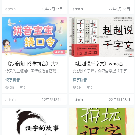
量大的孩子在学习的接受程度上，
admin
23年2月27日
admin
22年9月23日
特别是语文科目上的自信心明显会
强很多。 这套课程不仅是识字这么
简单，更是从识字，认字，对字理
解，以及书写等各方面开始，帮助
孩子了解熟悉爱上汉字。
《跟着绕口令学拼音》共20
《赳赳说千字文》wma音频
集 动画版
附电子书
今天的主题是中国传统语言游戏
要想独立于世，你只需掌握《千字
——绕口令！它把发音相同、相近
文》中一千个字的来处和去处就够
识字拼音
识字拼音
的语、词有目的的集中在一起，组
了 《千字文》是一部伟大的经典。
成简单、有趣的语韵，读起来节奏
今人对它的了解好像仅仅是儿童启
786
0
224
0
感强，妙趣横生。很多绕ロ令专为
蒙读物，但实际上，这部著作是相
孩子创作，所以孩子在读绕口令时
当了不起的——它是一千五百多年
admin
22年5月29日
admin
22年5月28日
会有种天生的亲切感。 比如： 分果
前，帝王之家供皇子学习的启蒙读
果多多和哥哥，坐下分果果。哥哥
物，传说是皇帝为了让皇子读书，
让多多，多多让哥哥。都说要小
让作者将当时的所有书浓缩为一千
个，外婆乐呵呵。数数山上一只
个字。现在，被认为是“中国社会乃
虎，林中一只鹿，路边一头猪，草
至世界教育史上问世最早、流传最
里一只兔，还有一只鼠。数一数，
久、影响最大的蒙学教材&rdq…
一二三四五，虎鹿猪…