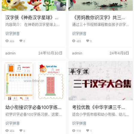
汉字侠《神奇汉字星球》全
《芳妈教你识汉字》共三十
52集 mp4视频
节 视频课程
内容简介： 在神奇的汉字星球上有
通过三十节视频课程教会孩子识字
个汉字岛，坐落于星球的中央。岛
技巧，中国的汉字应该是世界上最
识字拼音
识字拼音
上生活着许多汉字精灵，他们围绕
难的文字之一，认字是孩子了解这
着各自的“母字”组成了一个个汉字谱
个世界的第一步，基础中的基础，
404
0
483
0
系，维护着整个汉字星的正常运
从认字到写词，王芳老师的这套课
转。但是，贪婪狡猾的坏家伙“白字
程对初学汉字的孩子会有很大的帮
admin
24年10月30日
admin
24年4月9日
先生”为了成为汉字星球的控制者破
助，孩子识字效率低，容易写错别
坏了汉字神殿，神殿内的母字精灵
字，很大原因是不知道这个字的“由
们纷纷逃散。博学多才的字神和他
来”。缺乏有效的快速记忆方法，这
的五位学生“甲宝、金宝、篆宝、隶
套课程将识字变得简单有趣，主要
宝、楷宝”共同组成…
内容涵盖:形近字、笔顺、书写、多
音字和王芳老师自己总结的记忆方
法。 主要…
幼小衔接识字必备100字练习
考拉优教《中华字课三千汉
册
字》共180集 视频课程
初学识字必备100字练习册，这套练
适合小学低年级和幼小衔接、幼儿
习册包含彩图、汉字、拼音、英
园的识字课程网课资源，孩子幼儿
识字拼音
识字拼音
文、笔画、描红、组词等，比较齐
园是否就应该开始识字？我想你问
全，是幼小衔接非常好的练习资料~
现在的小学家长，他们的回答都是
454
0
918
1
要多多识字！进入一年级后，识字