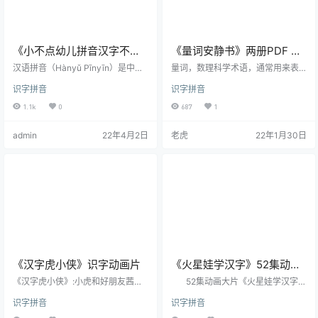
《小不点幼儿拼音汉字不用
《量词安静书》两册PDF 适
教》共32集 动画片
合3-6岁 可打印
汉语拼音（Hànyǔ Pīnyīn）是中华
量词，数理科学术语，通常用来表
人民共和国官方颁布的汉字注音拉
示人、事物或动作的数量单位的
识字拼音
识字拼音
丁化方案，于1955年-1957年文字
词，叫做量词。如头、匹、条等。
改革时被原中国文字改革委员会
1.1k
0
687
1
（现国家语言文字工作委员会）汉
语拼音方案委员会研究制定。该拼
admin
22年4月2日
老虎
22年1月30日
音方案主要用于汉语普通话读音的
标注，作为汉字的一种普通话音
标。 资源目录： 01 单韵母 a o.mp4
02 单韵母 e i.mp403 单韵母 u ū.m
p404 声母 b …
《汉字虎小侠》识字动画片
《火星娃学汉字》52集动画
大片
《汉字虎小侠》:小虎和好朋友茜茜
52集动画大片《火星娃学汉字》
进入了汉字世界，他们发现，汉字
是北京电视台与北京神笔动画有限
识字拼音
识字拼音
不再是字典上冰冷的符号，他们身
公司联合制作的一部教育益智类动
上都具有各种各样不同的法力。但
画片。该片通过卡通形象“火星娃”的