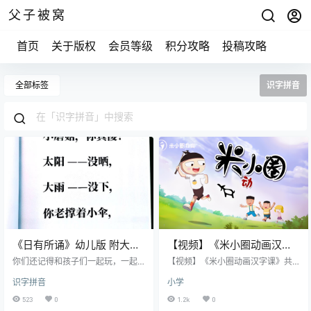
父子被窝
首页
关于版权
会员等级
积分攻略
投稿攻略
全部标签
识字拼音
《日有所诵》幼儿版 附大字
【视频】《米小圈动画汉字
合并版 PDF 适合3-6岁
课》共30集
你们还记得和孩子们一起玩，一起
【视频】《米小圈动画汉字课》共3
读童谣吗？ 虫虫 飞—— 很多年后，
0集 米小圈爆笑演绎，讲汉字与故事
识字拼音
小学
孩子们可能不记得这首童谣了，但
结合，带孩子学习30个字根、35个
曾经的快乐，这些温暖，一定会一
偏旁、近100个知识点和近1000个
523
0
1.2k
0
直留在他的心里，成为他人生的背
汉字。 每节课分为4部分，保障孩子