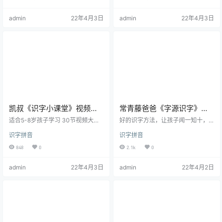
练习写字的首选，是生活中最常见
版 用于复习与巩固 真的非常棒 资源
的一种练字方式。 这份生字描红字
目录： 01洪恩识字萌芽版 02洪恩识
admin
22年4月3日
admin
22年4月3日
帖是根据新部编版语文教材整理，
字(各种大小卡片) 03洪恩逻辑狗识
孩子在学习中都会接触到，在这里
字 04洪恩识字官方字帖 05洪恩识
分享给大家，可以让孩子多加练
字描红字帖 06洪恩阅读word 07洪
习，助其打下扎实的文字基础。 资
恩识字彩色版
源目录： ├─巩固复习：部编人教
版1-6…
凯叔《识字小课堂》视频课
常青藤爸爸《字源识字》卡
附配套练习册字卡 共30集
片 附思维导图
适合5-8岁孩子学习 30节视频大
好的识字方法，让孩子闻一知十，
课，内容对标新课标 详解演示“部件
由表及里，让孩子开拓思维，增长
识字拼音
识字拼音
识字法” 让孩子高效识字，爱上阅
见识，让孩子记忆深刻，受益匪
读！ 随课赠送：配套练习册和定制
浅。如果你家孩子对识字有兴趣甚
848
0
2.1k
0
版字卡 资源目录： 第一节：认识单
至不感兴趣，或者容易写错字、读
人旁 汉字：人、你、他、们、做、
错字，可以试试常爸《字源识
admin
22年4月3日
admin
22年4月2日
伙、伴词汇：你们、他们、做朋
字》，贴在墙上，每天看得到，培
友、伙伴 第二节：认识土字旁 汉
养孩子自主识字能力！
字：土、地、场、垃、圾、块词
汇：土地、广场、垃圾、土块第 三
节：认识口字旁 汉字：口、吃、
叫、喂、呢、吧词汇：吃饭、哄、
喂饭、嘟嘴 第四节：认…