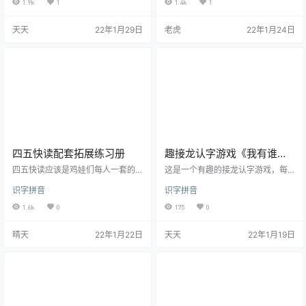
1.9k
1
1.4k
1
是，许多汉字性格迷糊，常常迷
生动串联，将汉字的魅 力与娱乐教
路。于是，小虎和茜茜决定留在汉
学有机地融为一体，实现了寓教于
天天
22年1月29日
老虎
22年1月24日
字世界行侠仗义，帮助迷路的汉字
乐的目的。北京电视台动画频道播
回家。作为答谢，汉字们也把自己
出《火星娃学汉字》之后，在家长
的法力送给两人，让他们可以实现
和孩子们中引起强烈反响。这是一
人类世界无法实现的事情。
部寓教于乐的动画片，让孩子…
四五快读配套拓展练习册
趣接龙认字游戏《我有谁
有》PDF格式
四五快读应该是鸡娃们每人一套的
这是一个有趣的接龙认字游戏，每
认字神器，但要是有了这套迷宫涂
张卡片字手尾相接，手眼结合，认
识字拼音
识字拼音
色练习册，那绝对是如虎添翼‼️ 我家
字的同时锻炼小朋友的专注力，一
娃现在3周岁半，这会儿刚开始学习
举两得
1.6k
0
175
0
认字，其实只用四五快读对于3岁多
的孩子会有一些枯燥，结合游戏练
晴天
22年1月22日
天天
22年1月19日
习册的方式更能够让孩子在玩中
学，不知不觉中就把字形字音记住
了，这就是无痛学习。通过这些小
游戏，可以复习已经知道的，搞清
脑子里模棱两可的，脑容量有余的
还能学习几个新字。 如果家里有四
五快读的，这套资源一定要有!!