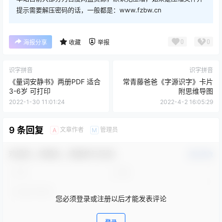
提示需要解压密码的话，一般都是：www.fzbw.cn
0
0
海报分享
收藏
举报
识字拼音
识字拼音
《量词安静书》两册PDF 适合
常青藤爸爸《字源识字》卡片
3-6岁 可打印
附思维导图
2022-1-30 11:01:24
2022-4-2 16:05:29
9 条回复
文章作者
管理员
A
M
欢迎您，新朋友，感谢参与互动！
确认修改
您必须登录或注册以后才能发表评论