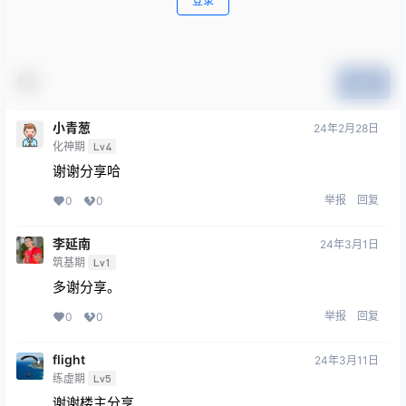
登录
提交
小青葱
24年2月28日
化神期
Lv4
谢谢分享哈
举报
回复
0
0
李延南
24年3月1日
筑基期
Lv1
多谢分享。
举报
回复
0
0
flight
24年3月11日
练虚期
Lv5
谢谢楼主分享