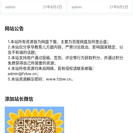
趣。全书按照孩子们的日常生活、
充分的生活化，适合生活应用，这
admin
21年8月3日
admin
21年8月2日
学习中所能接触到的语言环境，分
点最适合母语不是英语的孩子。单
为8个系列，166个生活场景，77句
纯的英语故事，会缺乏生活环境，
实用对话，还有517个单词解析。帮
而史蒂夫英语则最大限度弥补这类
助你在平日与孩子相处时，轻松开
问题，诸如游戏、运动、生日、学
口说英文，让孩子对英文不陌生、
习、学校、动物园、饮食，还有专
网站公告
不害怕，爸爸妈妈可以与孩子共同
门针对颜色、天气等的生活必备内
成长，充实自己的英…
容。《 WowEnglis…
1.本站所有资源皆为网盘下载，主要为百度网盘及阿里云盘；
2.本站仅分享早教育儿方面内容，严禁讨论政治、影响国家稳定、以
及不和谐的话题；
3.本站支持用户通过投稿、签到、评论等行为获取积分，并通过积分
免费获得自己所需要的资源；
4.本站所有资源均来自网络，若有侵权请联系邮箱：
admin@fzbw.cn；
5.本站资源解压密码：www.fzbw.cn。
添加站长微信