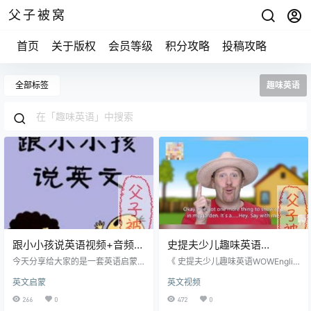
父子被窝
首页
关于版权
会员等级
积分攻略
投稿攻略
全部标签
趣味英语
跟小小孩说英语视频+音频
史提夫少儿趣味英语
+电子书
WOWEnglishTV 英语动画
今天分享给大家的是一套英语启蒙
《 史提夫少儿趣味英语WOWEnglis
教材《跟小小孩说英文》，资源包
310集
hTV》是一套风靡全球的幼儿英语启
英文启蒙
英文视频
括6本PDF、视频和mp3，适合年龄
蒙教学课程，无厘头的剧情可以把
0-6岁。 推荐理由 《跟小小孩说英
日常生活英语很好的呈现给孩子，
266
0
472
0
文》这套书就像漫画一样轻松有
让孩子英语说得贼溜！史蒂夫英语