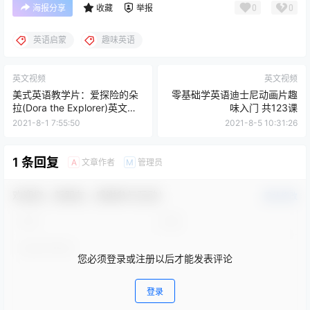
0
0
海报分享
收藏
举报
英语启蒙
趣味英语
英文视频
英文视频
美式英语教学片：爱探险的朵
零基础学英语迪士尼动画片趣
拉(Dora the Explorer)英文版8
味入门 共123课
季全 171集
2021-8-1 7:55:50
2021-8-5 10:31:26
1 条回复
文章作者
管理员
A
M
欢迎您，新朋友，感谢参与互动！
确认修改
您必须登录或注册以后才能发表评论
登录