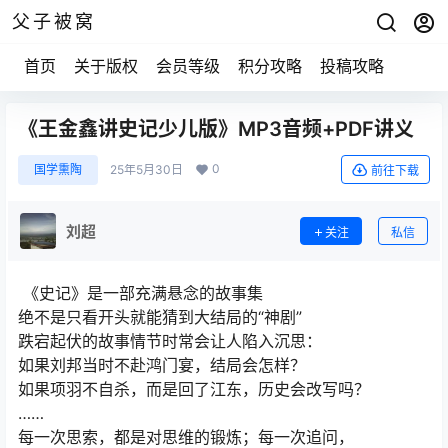
父子被窝
首页
关于版权
会员等级
积分攻略
投稿攻略
《王金鑫讲史记少儿版》MP3音频+PDF讲义
0
国学熏陶
25年5月30日
前往下载
刘超
关注
私信
《史记》是一部充满悬念的故事集
绝不是只看开头就能猜到大结局的“神剧”
跌宕起伏的故事情节时常会让人陷入沉思：
如果刘邦当时不赴鸿门宴，结局会怎样？
如果项羽不自杀，而是回了江东，历史会改写吗？
……
每一次思索，都是对思维的锻炼；每一次追问，