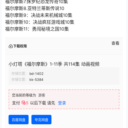
福尔摩斯7.侏罗纪恐龙传奇10集
福尔摩斯8.亚特兰蒂斯传说10
福尔摩斯9：决战未来机械城10集
福尔摩斯10：决战疯狂游戏城10集
福尔摩斯11：勇闯秘境之国10集
查看
下载权限
小灯塔《福尔摩斯》1-11季 共114集 动画视频
存储位置：
bd-1402
存储位置：
kk-5384
您当前的等级为
游客
支付
5
以后下载
请先
登录
百度网盘
夸克网盘