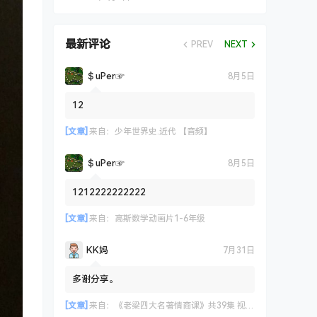
最新评论
PREV
NEXT
＄uΡer☞
8月5日
12
[文章]
来自：
少年世界史.近代 【音频】
＄uΡer☞
8月5日
1212222222222
[文章]
来自：
高斯数学动画片1-6年级
KK妈
7月31日
多谢分享。
[文章]
来自：
《老梁四大名著情商课》共39集 视频课程