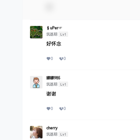
＄uΡer☞
Lv1
筑基期
好怀念
0
0
娜娜985
Lv1
筑基期
谢谢
0
0
cherry
Lv1
筑基期