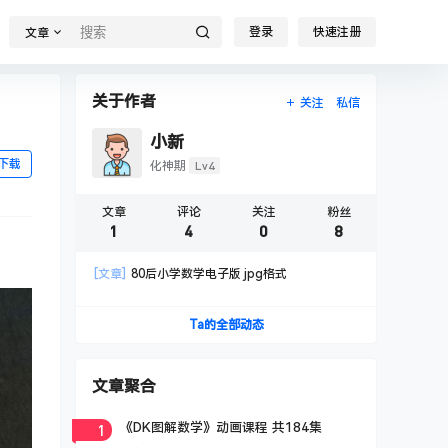
登录
快速注册
文章
关于作者
关注
私信
小新
下载
Lv4
化神期
文章
评论
关注
粉丝
1
4
0
8
[文章]
80后小学数学电子版 jpg格式
Ta的全部动态
文章聚合
1
《DK图解数学》动画课程 共184集