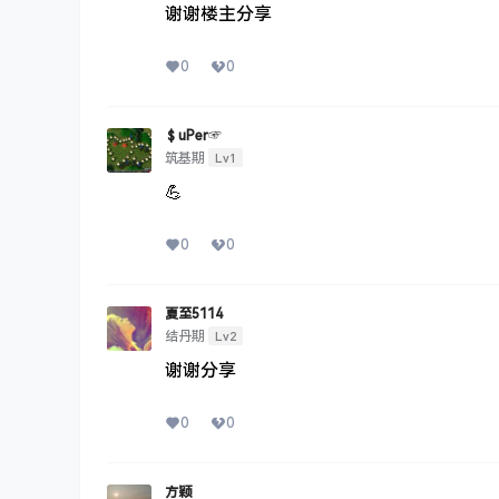
谢谢楼主分享
0
0
＄uΡer☞
Lv1
筑基期
💪
0
0
夏至5114
Lv2
结丹期
谢谢分享
0
0
方颖