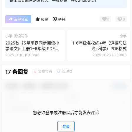
提示需要解压密码的话，一般都是：www.fzbw.cn
0
0
海报分享
收藏
举报
小学
阅读写作
小学
2025秋《5星学霸同步阅读小
1-6年级名校练+考（道德与法
学语文》上册1~6年级 PDF格
治+科学）PDF格式
式
2025-9-10 19:03:43
2025-9-26 18:33:03
17 条回复
文章作者
管理员
A
M
欢迎您，新朋友，感谢参与互动！
确认修改
您必须登录或注册以后才能发表评论
登录