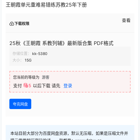
王朝霞单元重难易错练苏教25年下册
查看
下载权限
25秋《王朝霞 系教列辅》最新版合集 PDF格式
存储位置：
kk-5380
大小：
15G
您当前的等级为
游客
支付
5
以后下载
请先
登录
夸克网盘
本站目前大部分为百度网盘资源，默认无压缩，如果是压缩文件并