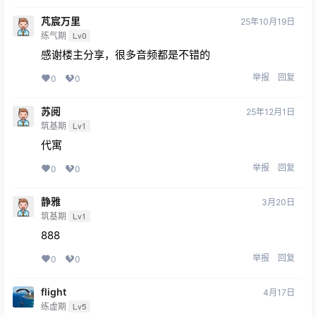
芃宸万里
25年10月19日
练气期
Lv0
感谢楼主分享，很多音频都是不错的
举报
回复
0
0
苏阅
25年12月1日
筑基期
Lv1
代寓
举报
回复
0
0
静雅
3月20日
筑基期
Lv1
888
举报
回复
0
0
flight
4月17日
练虚期
Lv5