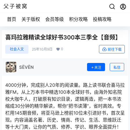
父子被窝
首页
关于版权
会员等级
积分攻略
投稿攻略
喜玛拉雅精读全球好书300本三季全【音频】
0
社会人文
25年10月9日
前往下载
SЁVЁN
关注
私信
4000分钟，完成别人20年的阅读量。路上读书联合喜马拉
雅FM，从上万本书中精选100本全球好书，由海外知名院
校大咖牛人，打破原有知识目录，逻辑再造，把一本书浓
缩成30分钟的精华解读，帮你“把书读薄”，省时高效。专
栏用145期音频，将亚马逊上榜前10位未引进好书，首次呈
现。内容涵盖名著、历史、情商、传记、生活、思维跃迁
等十大门类，让你的气质、修养、学识、眼界全面提升！