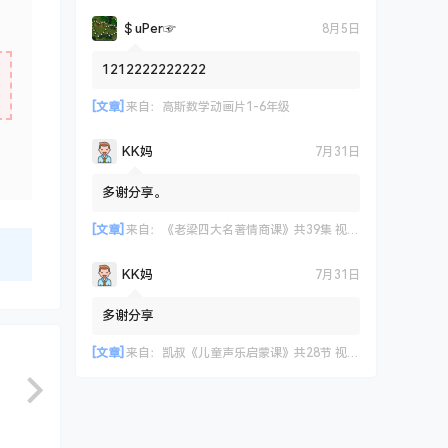
＄uΡer☞
8月5日
1212222222222
[文章]
来自：
高斯数学动画片1-6年级
KK妈
7月31日
多谢分享。
[文章]
来自：
《老梁四大名著情商课》共39集 视频课程
KK妈
7月31日
多谢分享
[文章]
来自：
凯叔《儿童声乐启蒙课》共28节 视频课程