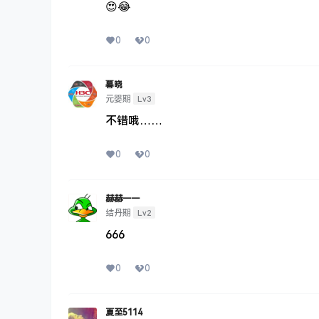
😍😂
0
0
暮晓
Lv3
元婴期
不错哦……
0
0
赫赫一一
Lv2
结丹期
666
0
0
夏至5114