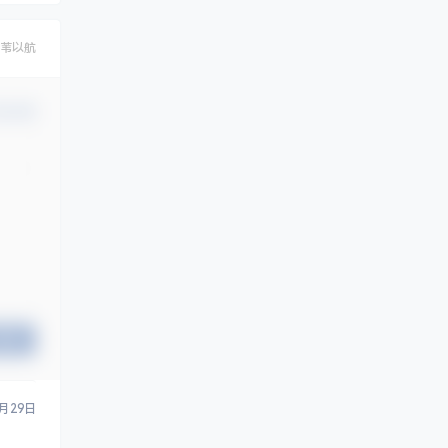
苇以航
认修改
提交
0月29日