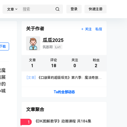
登录
快速注册
文章
关于作者
关注
私信
瓜瓜2025
下载
Lv1
筑基期
文章
评论
关注
粉丝
1
18
0
2
成魔
施展
[文章]
《口袋里的超级坦克》第六季：魔法奇旅
奇的
mp3音频
小城
Ta的全部动态
文章聚合
1
《DK图解数学》动画课程 共184集