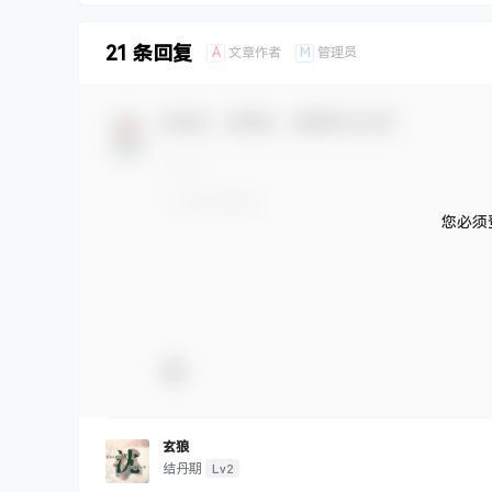
21 条回复
A
M
文章作者
管理员
欢迎您，新朋友，感谢参与互动！
您必须
玄狼
Lv2
结丹期