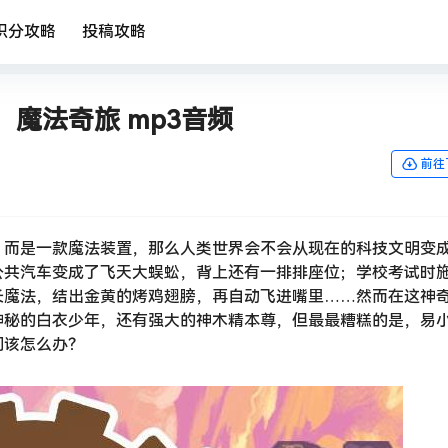
积分攻略
投稿攻略
魔法奇旅 mp3音频
前往
，而是一款魔法装置，那么人类世界会不会从现在的科技文明变
公共汽车变成了飞天大蜈蚣，背上还有一排排座位；学校考试时
长魔法，结出金黄的烤鸡翅膀，再自动飞进嘴里……然而在这神
神秘的白衣少年，还有强大的神木精本尊，但最最糟糕的是，易
们该怎么办？