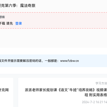
坦克第六季：魔法奇旅
游客
下载
请先
登录
并提示需要解压密码的话，一般都是：www.fzbw.cn
学习方法
夸克网
派派老师家长规划课《语文“牛娃”培养攻略》视频课
程 附实用表格
2024-7-2 16:21:14