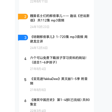
22年8月11日
2
魏晋名士们的那些事儿—— 趣说《世说新
语》 共112集 mp3音频
24年10月23日
3
《明朝那些事儿》1-720集 mp3音频 周
建龙主讲
24年12月6日
4
六个可以免费下载孩子学习资料的网站！
（适合1~6岁孩子）
21年8月4日
5
《亚克迪YakkaDee》英文版1-5季 附音
频
21年8月8日
6
《爆笑中国历史》 第1-4部(已完结) 共80
集全
22年3月4日