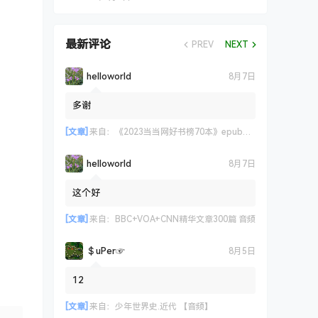
最新评论
PREV
NEXT
helloworld
8月7日
多谢
[文章]
来自：
《2023当当网好书榜70本》epub+azw3+mobi格式
helloworld
8月7日
这个好
[文章]
来自：
BBC+VOA+CNN精华文章300篇 音频
＄uΡer☞
8月5日
12
[文章]
来自：
少年世界史.近代 【音频】