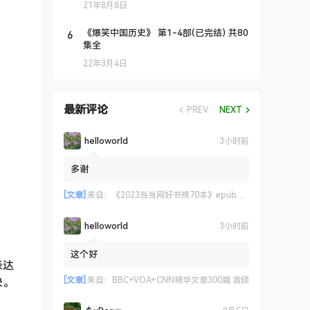
21年8月8日
6
《爆笑中国历史》 第1-4部(已完结) 共80
集全
22年3月4日
最新评论
PREV
NEXT
helloworld
3小时前
多谢
[文章]
来自：
《2023当当网好书榜70本》epub+azw3+mobi格式
helloworld
3小时前
这个好
表达
[文章]
来自：
BBC+VOA+CNN精华文章300篇 音频
决。