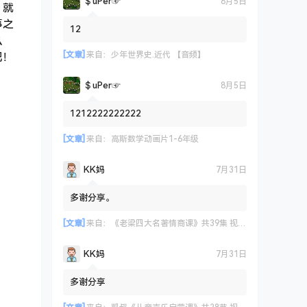
＄uΡer☞
8月5日
，就
事之
12
么
[文章]
来自：
少年世界史.近代 【音频】
吧！
＄uΡer☞
8月5日
1212222222222
[文章]
来自：
高斯数学动画片1-6年级
KK妈
7月31日
多谢分享。
[文章]
来自：
《老梁四大名著情商课》共39集 视频课程
KK妈
7月31日
多谢分享