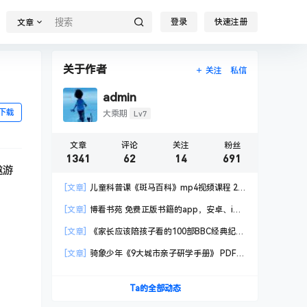
登录
快速注册
文章
关于作者
关注
私信
admin
下载
Lv7
大乘期
文章
评论
关注
粉丝
1341
62
14
691
遨游
[文章]
儿童科普课《斑马百科》mp4视频课程 20
科高清视频 已更新
[文章]
博看书苑 免费正版书籍的app，安卓、iOS
均可用，无任何广告
[文章]
《家长应该陪孩子看的100部BBC经典纪录
片》共550GB
[文章]
骑象少年《9大城市亲子研学手册》 PDF格
式
Ta的全部动态