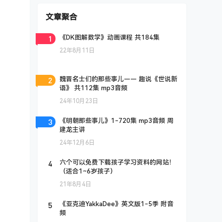
文章聚合
1
《DK图解数学》动画课程 共184集
22年8月11日
2
魏晋名士们的那些事儿—— 趣说《世说新
语》 共112集 mp3音频
24年10月23日
3
《明朝那些事儿》1-720集 mp3音频 周
建龙主讲
24年12月6日
4
六个可以免费下载孩子学习资料的网站！
（适合1~6岁孩子）
21年8月4日
5
《亚克迪YakkaDee》英文版1-5季 附音
频