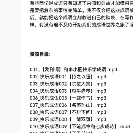
有些同学说成语只有知道了来源和典故才能懂得
是要把复杂的事情变简单。我不仅会把这些成语
后，就能把这个成语立刻收进自己的脑袋，在写
样，有没有迫不及待开始我们的成语世界之旅了
资源目录：
001_【发刊词】和米小圈快乐学成语.mp3
002_快乐成语001【持之以恒】.mp3
003_快乐成语002【哄堂大笑】.mp3
004_快乐成语003【对牛弹琴】.mp3
006_快乐成语005【一鼓作气】.mp3
007_快乐成语006【名落孙山】.mp3
008_快乐成语007【不耻下问】.mp3
009_快乐成语008【一箭双雕】.mp3
010_快乐成语009【下笔成章和七步成诗】.mp3