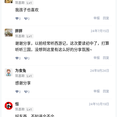
筑基期
Lv1
我孩子也喜欢
举报
回复
0
0
胖胖
24年7月15日
筑基期
Lv1
谢谢分享，以前经常听西游记，这次要读初中了，打算
听听三国，没想到这里有这么好的分享氛围~
举报
回复
0
0
为食兔
24年9月24日
筑基期
Lv1
感谢分享
举报
回复
0
0
恒
24年10月19日
筑基期
Lv1
好东西，不知道全不全