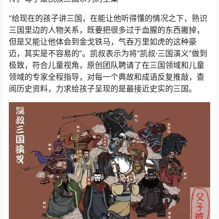
“给现在的孩子讲三国，在能让他听得懂的情况之下，熟识
三国里边的人物关系，既要把很多过于血腥的东西撇掉，
但是又能让他体会到金戈铁马，气吞万里如虎的这种豪
迈，其实是不容易的”。凯叔表示为将“凯叔·三国演义”做到
极致，符合儿童视角，原创团队聘请了在三国领域和儿童
领域的专家全程指导，对每一个典故和成语反复推敲，查
阅历史资料，力求给孩子呈现的是最接近史实的三国。