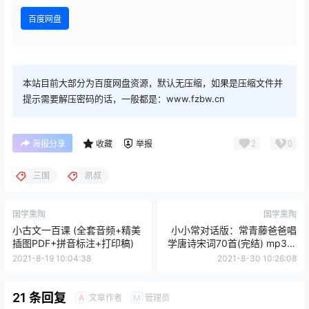
百度网盘
本站目前大部分为百度网盘资源，默认无压缩，如果是压缩文件并
提示需要解压密码的话，一般都是：www.fzbw.cn
2
0
海报分享
收藏
举报
三国
凯叔
国学熏陶
国学熏陶
小古文一百课 (全套音频+精美
小小常对话版：常青藤爸爸唱
插图PDF+拼音标注+打印稿)
学唐诗宋词70首(完结) mp3格
式
2021-8-19 10:04:38
2021-8-30 10:26:08
21 条回复
文章作者
管理员
A
M