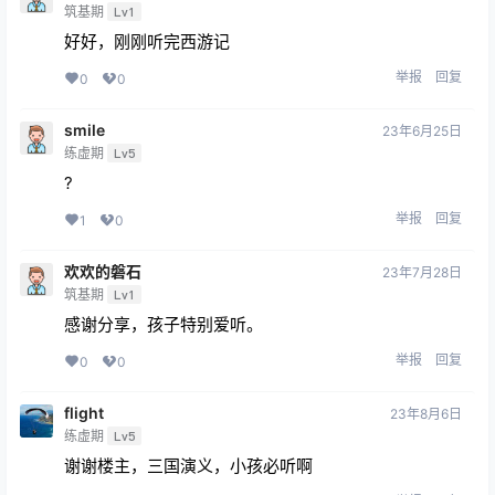
筑基期
Lv1
好好，刚刚听完西游记
举报
回复
0
0
smile
23年6月25日
练虚期
Lv5
?
举报
回复
1
0
欢欢的磐石
23年7月28日
筑基期
Lv1
感谢分享，孩子特别爱听。
举报
回复
0
0
flight
23年8月6日
练虚期
Lv5
谢谢楼主，三国演义，小孩必听啊