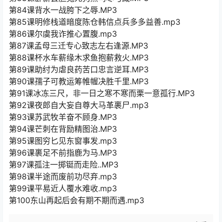
第84课背水一战胯下之辱.MP3
第85课明修栈道暗度陈仓韩信点兵多多益善.mp3
第86课尔虞我诈推心置腹.mp3
第87课孟母三迁专心致志左右逢源.MP3
第88课杯水车薪缘木求鱼抱薪救火.MP3
第89课助纣为虐良药苦口忠言逆耳.MP3
第90课孺子可教运筹帷幄决胜千里.MP3
第91课冰冻三尺，非一日之寒不寒而栗一意孤行.MP3
第92课夜郎自大妄自尊大马革裹尸.mp3
第93课苏武牧羊奋不顾身.MP3
第94课芒刺在背励精图治.MP3
第95课图穷匕见东窗事发.mp3
第96课裹足不前指鹿为马.MP3
第97课孤注一掷铤而走险..MP3
第98课半途而废前功尽弃.mp3
第99课平易近人覆水难收.mp3
第100东山再起后会有期不期而遇.mp3