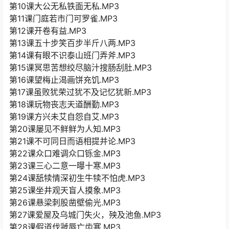
第10课大公无私铁面无私.MP3
第11课门庭若市门可罗雀.MP3
第12课开卷有益.MP3
第13课五十步笑百步半斤八两.MP3
第14课有眼不识泰山班门弄斧.MP3
第15课冥思苦想绞尽脑汁搜肠刮肚.MP3
第16课望梅止渴画饼充饥.MP3
第17课虽败犹荣过犹不及记忆犹新.MP3
第18课玩物丧志天道酬勤.MP3
第19课方兴未艾自怨自艾.MP3
第20课屡见不鲜鲜为人知.MP3
第21课不可同日而语相提并论.MP3
第22课众口难调众口铄金.MP3
第23课三心二意一曝十寒.MP3
第24课舐犊情深初生牛犊不怕虎.MP3
第25课坐井观天盲人摸象.MP3
第26课悬梁刺股凿壁偷光.MP3
第27课爱屋及乌城门失火，殃及池鱼.MP3
第28课假道伐虢唇亡齿寒.MP3