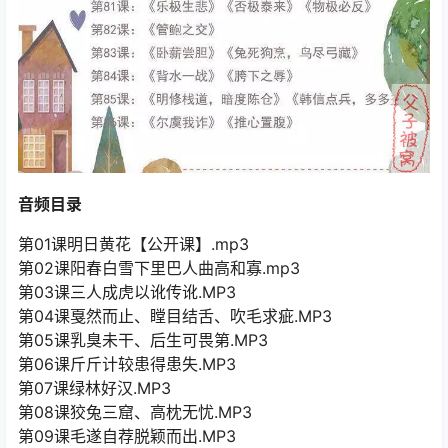
音频目录
第01课明日黄花【公开课】.mp3
第02课阳春白雪下里巴人曲高和寡.mp3
第03课三人成虎以讹传讹.MP3
第04课戛然而止、瞠目结舌、吹毛求疵.MP3
第05课乳臭未干、后生可畏第.MP3
第06课斤斤计较患得患失.MP3
第07课绿林好汉.MP3
第08课狡兔三窟、高枕无忧.MP3
第09课毛遂自荐脱颖而出.MP3