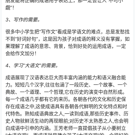
朋友能将正确的成语用于表达上，那一定会让人“不可小
觑”！
3、写作的需要。
很多中小学生把“写作文”看成是学语文的难点，总是发愁找
不到“好词好句”，这是因为孩子对成语的释义没有掌握，如
果理解了成语的意思、背景，恰到好处的运用成语，一定
会给作文加分！
4、学习“大语文”的需要。
成语展现了汉语表达巨大而丰富内涵的能力和语义融合能
力。短短几个汉字,往往包涵了一段历史、一个故事、一个
典故、一个道理、一个哲理,它在历史的演变中自然形成。
每一个成语几乎都有它的来历。各朝各代的文化和历史保
存在成语之中,这使成语具有各朝各代鲜明的文化特点和时
代特色。熟知成语典故之人,一读到成语,那些历史事件、历
史人物就鲜活生动的再现眼前;对历史不太熟悉之人,也会明
白成语中引申的内涵。王芳老师一直提倡孩子从小要树立