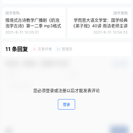
国学熏陶
国学熏陶
情境式古诗教学广播剧《奶泡
学而思大语文学堂：国学经典
泡学古诗》第一二季 mp3格式
《弟子规》40讲 雨洁老师主讲
2021-8-31 10:35:31
2021-8-31 10:54:33
11 条回复
文章作者
管理员
A
M
欢迎您，新朋友，感谢参与互动！
确认修改
您必须登录或注册以后才能发表评论
登录
提交