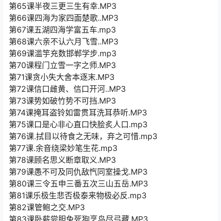
第65课半夜三更三生有幸.MP3
第66课四海为家四面楚歌..MP3
第67课五湖四海学富五车.mp3
第68课六亲不认六月飞雪..MP3
第69课滥竽充数邯郸学步.mp3
第70课程门立雪一字之师.MP3
第71课贪小失大舍本逐末.MP3
第72课信口雌黄、信口开河..MP3
第73课势如破竹势不可挡.MP3
第74课掩耳盗铃如雷贯耳洗耳恭听.MP3
第75课口是心非心直口快脍炙人口.mp3
第76课.拭目以待食之无味，弃之可惜.mp3
第77课.余音绕梁妙笔生花.mp3
第78课顾名思义断章取义.MP3
第79课愚不可及同仇敌忾同室操戈.MP3
第80课三令五申三番五次三山五岳.MP3
第81课乐极生悲否极泰来物极必反.mp3
第82课管鲍之交.MP3
第83课卧薪尝胆兔死狗烹鸟尽弓藏.MP3