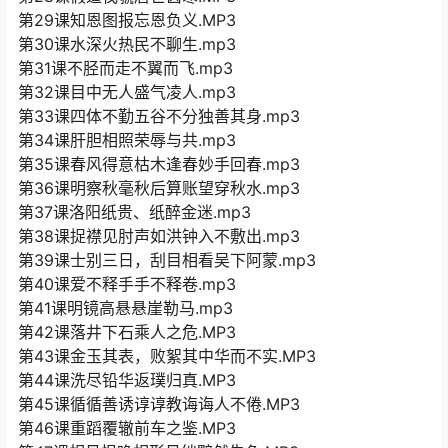
第29课知恩图报忘恩负义.MP3
第30课水深火热民不聊生.mp3
第31课不胫而走不翼而飞.mp3
第32课目中无人盛气凌人.mp3
第33课四体不勤五谷不分独善其身.mp3
第34课肝胆相照荣辱与共.mp3
第35课春风得意枯木逢春妙手回春.mp3
第36课明察秋毫秋后算账望穿秋水.mp3
第37课洛阳纸贵、纸醉金迷.mp3
第38课捉襟见肘声如洪钟入不敷出.mp3
第39课士别三日，刮目相看吴下阿蒙.mp3
第40课爱不释手手不释卷.mp3
第41课明镜高悬悬崖勒马.mp3
第42课落井下石乘人之危.MP3
第43课金玉其表，败絮其中华而不实.MP3
第44课洗尽铅华返璞归真.MP3
第45课循循善诱谆谆教诲诲人不倦.MP3
第46课重蹈覆辙前车之鉴.MP3