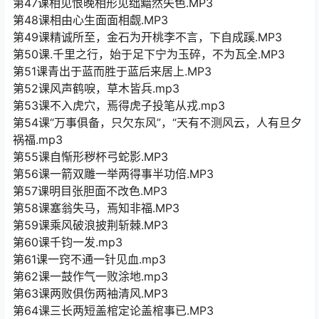
第47课相见恨晚相形见绌黯然失色.MP3
第48课相由心生面面相觑.MP3
第49课精诚所至，金石为开桃李不言，下自成蹊.MP3
第50课.千里之行，始于足下宁为玉碎，不为瓦全.MP3
第51课青出于蓝而胜于蓝后来居上.MP3
第52课风声鹤唳，草木皆兵.mp3
第53课不入虎穴，焉得虎子投笔从戎.mp3
第54课“万事俱备，只欠东风”，“天有不测风云，人有旦夕
祸福.mp3
第55课自惭形秽杯弓蛇影.MP3
第56课一箭双雕一举两得事半功倍.MP3
第57课明目张胆面不改色.MP3
第58课塞翁失马，焉知非福.MP3
第59课乘风破浪披荆斩棘.MP3
第60课千钧一发.mp3
第61课一窍不通一针见血.mp3
第62课一鼓作气一败涂地.mp3
第63课两败俱伤两袖清风.MP3
第64课三长两短盖棺定论盖棺事已.MP3