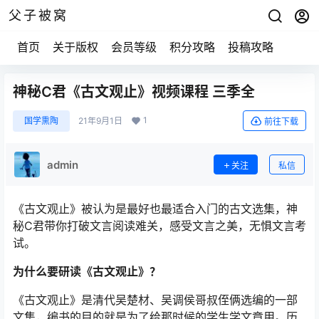
父子被窝
首页
关于版权
会员等级
积分攻略
投稿攻略
神秘C君《古文观止》视频课程 三季全
1
国学熏陶
21年9月1日
前往下载
admin
关注
私信
《古文观止》被认为是最好也最适合入门的古文选集，神
秘C君带你打破文言阅读难关，感受文言之美，无惧文言考
试。
为什么要研读《古文观止》？
《古文观止》是清代吴楚材、吴调侯哥叔侄俩选编的一部
文集，编书的目的就是为了给那时候的学生学文章用。历