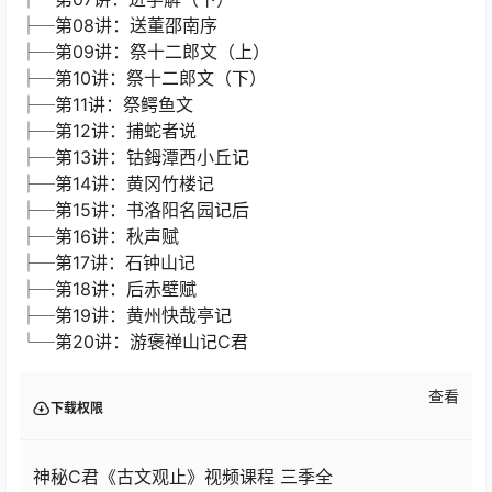
├─第01讲：石碏谏宠州吁
├─第02讲：祁奚请免叔向
├─第03讲：司马相如上书谏猎
├─第04讲：马援诫兄子严敦书
├─第05讲：师说
├─第06讲：进学解（上）
├─第07讲：进学解（下）
├─第08讲：送董邵南序
├─第09讲：祭十二郎文（上）
├─第10讲：祭十二郎文（下）
├─第11讲：祭鳄鱼文
├─第12讲：捕蛇者说
├─第13讲：钴鉧潭西小丘记
├─第14讲：黄冈竹楼记
├─第15讲：书洛阳名园记后
├─第16讲：秋声赋
├─第17讲：石钟山记
├─第18讲：后赤壁赋
├─第19讲：黄州快哉亭记