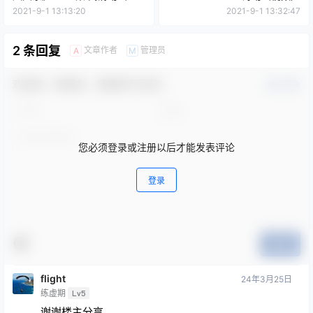
古文观止
国学熏陶
国学熏陶
《带你了解文章武林里的唐宋
思泉大语文爱上古诗（73首古
八大家》 全10集 高清动画
诗动画视频）
2021-9-1 13:13:20
2021-9-1 13:32:47
2 条回复
文章作者
管理员
A
M
欢迎您，新朋友，感谢参与互动！
确认修改
您必须登录或注册以后才能发表评论
登录