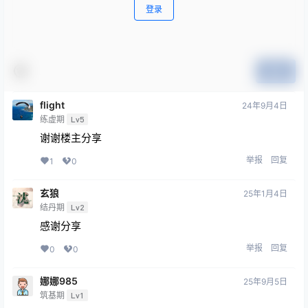
登录
提交
flight
24年9月4日
练虚期
Lv5
谢谢楼主分享
举报
回复
1
0
玄狼
25年1月4日
结丹期
Lv2
感谢分享
举报
回复
0
0
娜娜985
25年9月5日
筑基期
Lv1