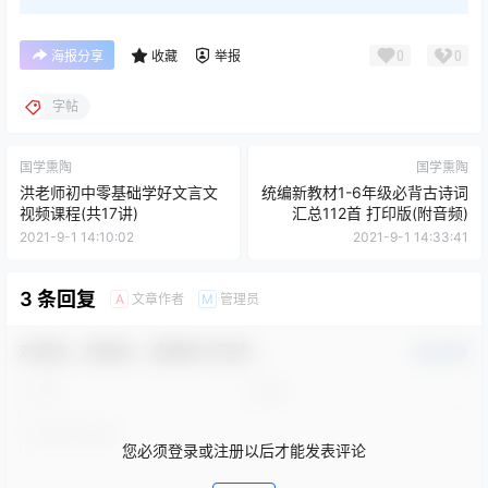
0
0
海报分享
收藏
举报
字帖
国学熏陶
国学熏陶
洪老师初中零基础学好文言文
统编新教材1-6年级必背古诗词
视频课程(共17讲)
汇总112首 打印版(附音频)
2021-9-1 14:10:02
2021-9-1 14:33:41
3 条回复
文章作者
管理员
A
M
欢迎您，新朋友，感谢参与互动！
确认修改
您必须登录或注册以后才能发表评论