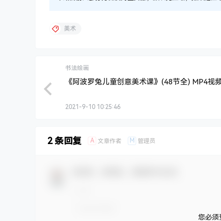
美术
书法绘画
《阿波罗兔儿童创意美术课》(48节全) MP4视
2021-9-10 10:25:46
2 条回复
A
M
文章作者
管理员
欢迎您，新朋友，感谢参与互动！
您必须