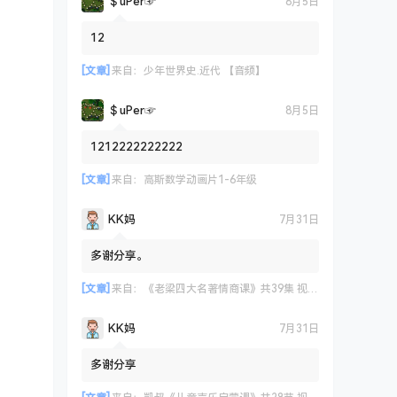
＄uΡer☞
8月5日
12
[文章]
来自：
少年世界史.近代 【音频】
＄uΡer☞
8月5日
1212222222222
[文章]
来自：
高斯数学动画片1-6年级
KK妈
7月31日
多谢分享。
[文章]
来自：
《老梁四大名著情商课》共39集 视频课程
KK妈
7月31日
多谢分享