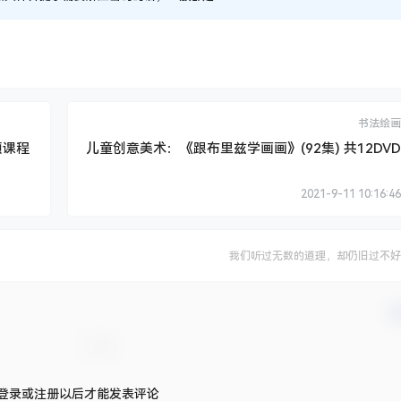
书法绘画
频课程
儿童创意美术：《跟布里兹学画画》(92集) 共12DVD
2021-9-11 10:16:46
我们听过无数的道理，却仍旧过不好
确
登录或注册以后才能发表评论