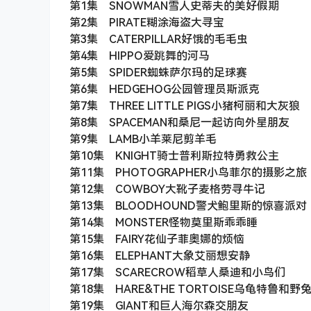
第1集 SNOWMAN雪人史蒂夫的美好假期
第2集 PIRATE糊涂海盗大寻宝
第3集 CATERPILLAR好饿的毛毛虫
第4集 HIPPO爱跳舞的河马
第5集 SPIDER蜘蛛萨尔玛的足球赛
第6集 HEDGEHOG公园管理员斯派克
第7集 THREE LITTLE PIGS小猪柯丽和大灰狼
第8集 SPACEMAN和桑尼一起访向外星朋友
第9集 LAMB小羊莱尼剪羊毛
第10集 KNIGHT骑士普利斯拉特勇救公主
第11集 PHOTOGRAPHER小鸟菲尔的摄影之旅
第12集 COWBOY大靴子麦格劳寻牛记
第13集 BLOODHOUND警犬鲍里斯的惊喜派对
第14集 MONSTER怪物莫里斯乖乖睡
第15集 FAIRY花仙子菲奥娜的烦恼
第16集 ELEPHANT大象艾丽想安静
第17集 SCARECROW稻草人桑迪和小鸟们
第18集 HARE&THE TORTOISE乌龟特鲁和
第19集 GIANT和巨人海尔森交朋友