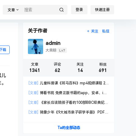
登录
快速注册
文章
关于作者
关注
私信
admin
下载
Lv7
大乘期
文章
评论
关注
粉丝
1341
62
14
691
唱儿
性。
[文章]
儿童科普课《斑马百科》mp4视频课程 20
科高清视频 已更新
[文章]
博看书苑 免费正版书籍的app，安卓、iOS
均可用，无任何广告
[文章]
《家长应该陪孩子看的100部BBC经典纪录
片》共550GB
[文章]
骑象少年《9大城市亲子研学手册》 PDF格
式
Ta的全部动态