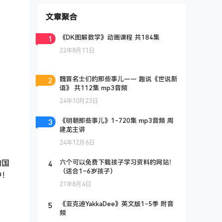
文章聚合
1
《DK图解数学》动画课程 共184集
22年8月11日
2
魏晋名士们的那些事儿—— 趣说《世说新
语》 共112集 mp3音频
24年10月23日
3
《明朝那些事儿》1-720集 mp3音频 周
建龙主讲
24年12月6日
4
六个可以免费下载孩子学习资料的网站！
的国
（适合1~6岁孩子）
中！
21年8月4日
5
《亚克迪YakkaDee》英文版1-5季 附音
频