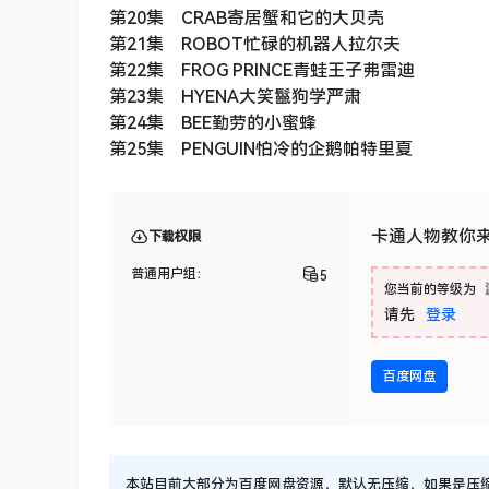
第20集 CRAB寄居蟹和它的大贝壳
第21集 ROBOT忙碌的机器人拉尔夫
第22集 FROG PRINCE青蛙王子弗雷迪
第23集 HYENA大笑鬣狗学严肃
第24集 BEE勤劳的小蜜蜂
第25集 PENGUIN怕冷的企鹅帕特里夏
卡通人物教你
下载权限
普通用户组：
5
您当前的等级为
请先
登录
百度网盘
本站目前大部分为百度网盘资源，默认无压缩，如果是压缩文件