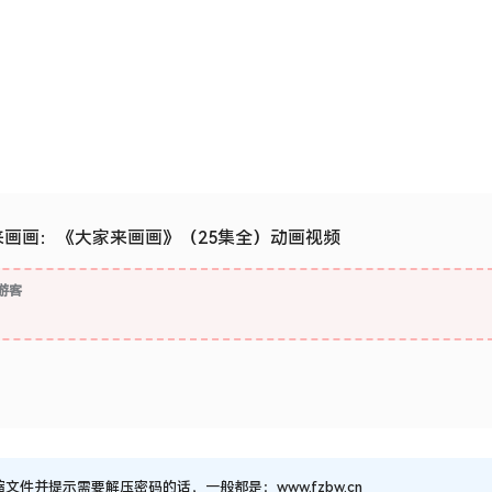
来画画：《大家来画画》（25集全）动画视频
游客
并提示需要解压密码的话，一般都是：www.fzbw.cn