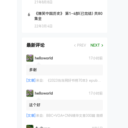
21年8月8日
6
《爆笑中国历史》 第1-4部(已完结) 共80
集全
22年3月4日
最新评论
PREV
NEXT
helloworld
17小时前
多谢
[文章]
来自：
《2023当当网好书榜70本》epub+azw3+mobi格式
helloworld
17小时前
这个好
[文章]
来自：
BBC+VOA+CNN精华文章300篇 音频