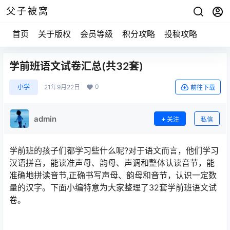
父子被窝
首页
关于版权
会员等级
积分攻略
投稿攻略
学前班语文试卷汇总(共32套)
0
小学
21年9月22日
前往下载
admin
关注
私信
学前班的孩子们都学习些什么呢?对于语文而言，他们学习
汉语拼音，能读准声母、韵母、声调和整体认读音节，能
准确地拼读音节,正确书写声母、韵母和音节，认识一定数
量的汉字。下面小编特意为大家整理了32套学前班语文试
卷。