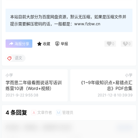
本站目前大部分为百度网盘资源，默认无压缩，如果是压缩文件并
提示需要解压密码的话，一般都是：www.fzbw.cn
0
0
海报分享
收藏
举报
语文
小学
小学
学而思二年级看图说话写话训
《1~9年级知识点+易错点汇
练营10讲（Word+视频）
总》PDF合集
2021-9-22 9:55:38
2021-12-8 10:39:39
4 条回复
文章作者
管理员
A
M
欢迎您，新朋友，感谢参与互动！
确认修改