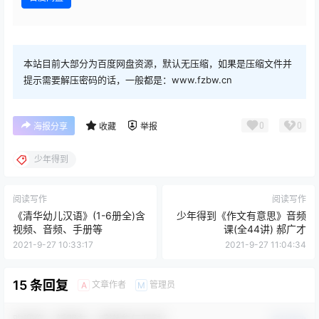
本站目前大部分为百度网盘资源，默认无压缩，如果是压缩文件并
提示需要解压密码的话，一般都是：www.fzbw.cn
0
0
海报分享
收藏
举报
少年得到
阅读写作
阅读写作
《清华幼儿汉语》(1-6册全)含
少年得到《作文有意思》音频
视频、音频、手册等
课(全44讲) 郝广才
2021-9-27 10:33:17
2021-9-27 11:04:34
15 条回复
文章作者
管理员
A
M