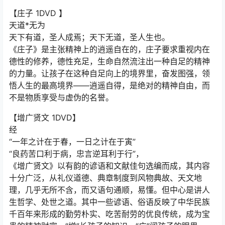
【庄子 1DVD 】
天道*无为
天下有道，圣人成焉；天下无道，圣人生也。
《庄子》是主张精神上的逍遥自在的，庄子要求重视内在
德性的修养，德性充足，生命自然流注出一种自足的精神
的力量。让孩子在这种自足向上的境界里，奋发图强，领
悟人生的最高境界——逍遥自得，是绝对的精神自由，而
不是物质享受与虚伪的名誉。
【增广贤文 1DVD】
经
“一年之计在于春，一日之计在于寅”
“良药苦口利于病，忠言逆耳利于行”，
《增广贤文》以有韵的谚语和文献佳句选编而成，其内容
十分广泛，从礼仪道德、典章制度到风物典故、天文地
理，几乎无所不含，而又语句通顺，易懂。但中心是讲人
生哲学、处世之道。其中一些谚语、俗语反映了中华民族
千百年来形成的勤劳朴实、吃苦耐劳的优良传统，成为宝