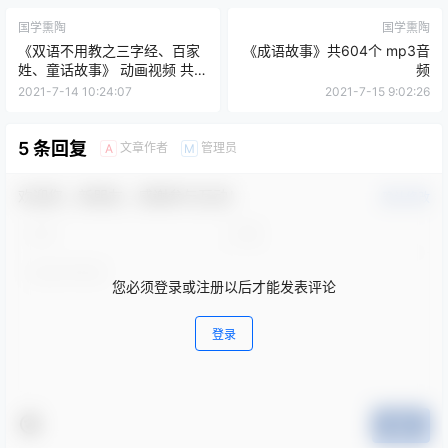
国学熏陶
国学熏陶
《双语不用教之三字经、百家
《成语故事》共604个 mp3音
姓、童话故事》 动画视频 共
频
30集 mp4格式
2021-7-14 10:24:07
2021-7-15 9:02:26
5 条回复
文章作者
管理员
A
M
欢迎您，新朋友，感谢参与互动！
确认修改
您必须登录或注册以后才能发表评论
登录
提交