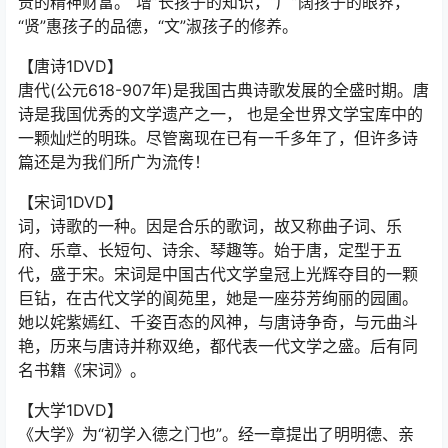
贵的精神财富。“增”长孩子的知识，“广”阔孩子的眼界，
“贤”惠孩子的品德，“文”淑孩子的修养。
【唐诗1DVD】
唐代(公元618-907年)是我国古典诗歌发展的全盛时期。唐
诗是我国优秀的文学遗产之一， 也是全世界文学宝库中的
一颗灿烂的明珠。尽管离现在已有一千多年了，但许多诗
篇还是为我们所广为流传！
【宋词1DVD】
词，诗歌的一种。因是合乐的歌词，故又称曲子词、乐
府、乐章、长短句、诗余、琴趣等。始于唐，定型于五
代，盛于宋。宋词是中国古代文学皇冠上光辉夺目的一颗
巨钻，在古代文学的阆苑里，她是一座芬芳绚丽的园圃。
她以姹紫嫣红、千姿百态的风神，与唐诗争奇，与元曲斗
艳，历来与唐诗并称双绝，都代表一代文学之盛。后有同
名书籍《宋词》。
【大学1DVD】
《大学》为“初学入德之门也”。经一章提出了明明德、亲