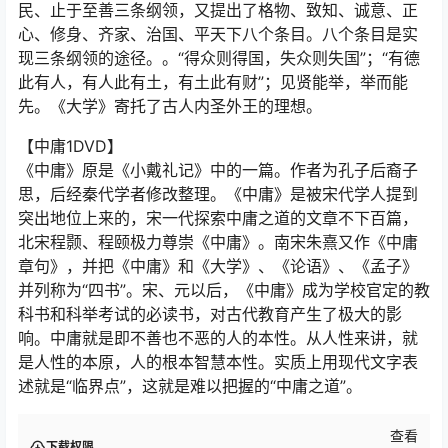
民、止于至善三条纲领，又提出了格物、致知、诚意、正
心、修身、齐家、治国、平天下八个条目。八个条目是实
现三条纲领的途径。。“得众则得国，失众则失国”；“有德
此有人，有人此有土，有土此有财”；见贤能举，举而能
先。《大学》寄托了古人内圣外王的理想。
【中庸1DVD】
《中庸》原是《小戴礼记》中的一篇。作者为孔子后裔子
思，后经秦代学者修改整理。《中庸》是被宋代学人提到
突出地位上来的，宋一代探索中庸之道的文章不下百篇，
北宋程颢、程颐极力尊崇《中庸》。南宋朱熹又作《中庸
章句》，并把《中庸》和《大学》、《论语》、《孟子》
并列称为“四书”。宋、元以后，《中庸》成为学校官定的教
科书和科举考试的必读书，对古代教育产生了极大的影
响。中庸就是即不善也不恶的人的本性。从人性来讲，就
是人性的本原，人的根本智慧本性。实质上用现代文字表
述就是“临界点”，这就是难以把握的“中庸之道”。
查看
下载权限