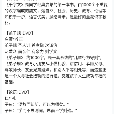
《千字文》是国学经典启蒙的第一本书，由1000个不重复
的汉字编成的韵文，熔自然、社会、历史、教育、伦理等
知识于一炉，语言优美，脉络清晰，是最好的童蒙识字教
材。
【弟子规1DVD】
启蒙*养正
弟子规 圣人训 首孝悌 次谨信
泛爱众 而亲仁 有余力 则学文
《弟子规》 约1000字，是一套系统的“儿童行为守则”。
《弟子规》教育小朋友从小懂礼貌、讲信用、孝顺父母、
尊敬师长、友爱兄弟姐妹，和别人平等相处等，而这些正
是一个人与社会接轨的通行证，奠定孩子人生成功幸福的
基础。
【论语1DVD】
仁* 礼
子曰：“温故而知新，可以为师矣。”
子曰：“学而不思则罔，思而不学则殆。”