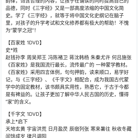
韵律，饱含哲理的内容，让孩子在诵读的同时提高自己的
品德，同时《三字经》又是一部高度浓缩的中国文化简
史。学了《三字经》，就等于将中国文化史纲记在脑子
里，对孩子的升学考试和文化修养都有极大的帮助！不愧
为“蒙学之冠”！
【百家姓 1DVD】
史*姓
赵钱孙李 周吴郑王 冯陈褚卫 蒋沈韩杨 朱秦尤许 何吕施张
《百家姓》是我国流行最长，流传最广的 一种蒙学教材。
《百家姓》采用四言体例，句句押韵，读来顺口，易学好
记，与《三字经》、《千字文》相配合，成为我国古代蒙
学中的固定教材，该书颇具实用性，熟悉它，于古于今都
是有裨益的。让孩子更加了解中华人民古国的历史，懂得
“家”的含义。
【千字文 1DVD】
承上*启下
天地玄黄 宇宙洪荒 日月盈昃 辰宿列张 寒来暑往 秋收冬藏
闰馀成岁 律吕调阳