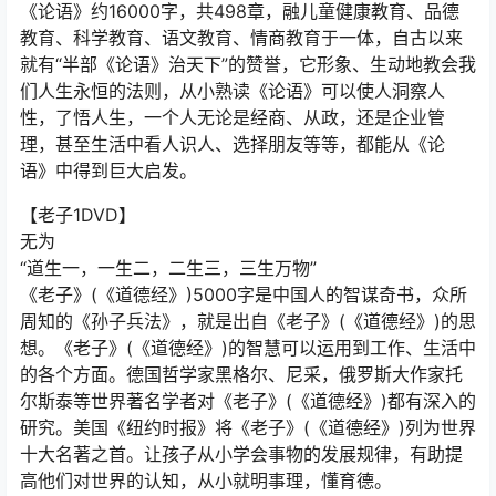
《论语》约16000字，共498章，融儿童健康教育、品德
教育、科学教育、语文教育、情商教育于一体，自古以来
就有“半部《论语》治天下”的赞誉，它形象、生动地教会我
们人生永恒的法则，从小熟读《论语》可以使人洞察人
性，了悟人生，一个人无论是经商、从政，还是企业管
理，甚至生活中看人识人、选择朋友等等，都能从《论
语》中得到巨大启发。
【老子1DVD】
无为
“道生一，一生二，二生三，三生万物”
《老子》(《道德经》)5000字是中国人的智谋奇书，众所
周知的《孙子兵法》，就是出自《老子》(《道德经》)的思
想。《老子》(《道德经》)的智慧可以运用到工作、生活中
的各个方面。德国哲学家黑格尔、尼采，俄罗斯大作家托
尔斯泰等世界著名学者对《老子》(《道德经》)都有深入的
研究。美国《纽约时报》将《老子》(《道德经》)列为世界
十大名著之首。让孩子从小学会事物的发展规律，有助提
高他们对世界的认知，从小就明事理，懂育德。