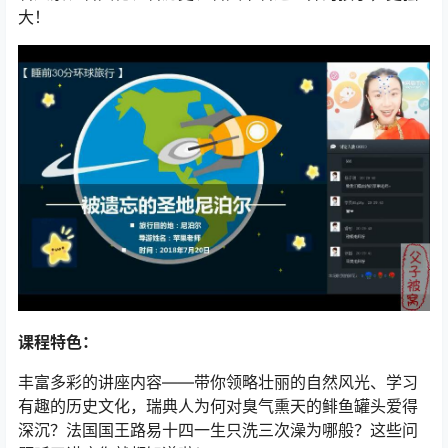
大！
课程特色：
丰富多彩的讲座内容——带你领略壮丽的自然风光、学习
有趣的历史文化，瑞典人为何对臭气熏天的鲱鱼罐头爱得
深沉？法国国王路易十四一生只洗三次澡为哪般？这些问