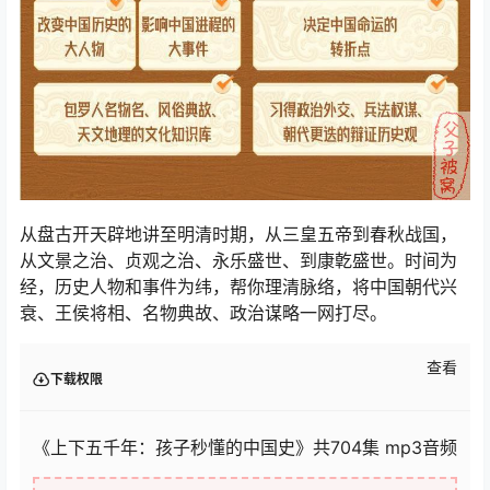
从盘古开天辟地讲至明清时期，从三皇五帝到春秋战国，
从文景之治、贞观之治、永乐盛世、到康亁盛世。时间为
经，历史人物和事件为纬，帮你理清脉络，将中国朝代兴
衰、王侯将相、名物典故、政治谋略一网打尽。
查看
下载权限
《上下五千年：孩子秒懂的中国史》共704集 mp3音频