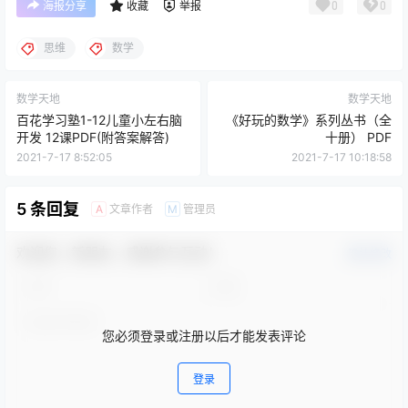
0
0
海报分享
收藏
举报
思维
数学
数学天地
数学天地
百花学习塾1-12儿童小左右脑
《好玩的数学》系列丛书（全
开发 12课PDF(附答案解答)
十册） PDF
2021-7-17 8:52:05
2021-7-17 10:18:58
5 条回复
文章作者
管理员
A
M
欢迎您，新朋友，感谢参与互动！
确认修改
您必须登录或注册以后才能发表评论
登录