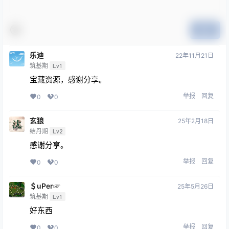
提交
乐迪
22年11月21日
筑基期
Lv1
宝藏资源，感谢分享。
举报
回复
0
0
玄狼
25年2月18日
结丹期
Lv2
感谢分享。
举报
回复
0
0
＄uΡer☞
25年5月26日
筑基期
Lv1
好东西
举报
回复
0
0