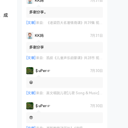
KK妈
7月31日
多谢分享。
，成
[文章]
来自：
《老梁四大名著情商课》共39集 视频课程
KK妈
7月31日
多谢分享
[文章]
来自：
凯叔《儿童声乐启蒙课》共28节 视频课程
＄uΡer☞
7月30日
😁
[文章]
来自：
英文唱跳儿歌[儿歌 Song & Music] 艾米咕噜
＄uΡer☞
7月30日
😎