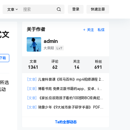
登录
快速注册
文章
关于作者
关注
私信
式文
admin
Lv7
大乘期
下载
文章
评论
关注
粉丝
1341
62
14
691
[文章]
儿童科普课《斑马百科》mp4视频课程 20
校所选
科高清视频 已更新
活动
[文章]
博看书苑 免费正版书籍的app，安卓、iOS
均可用，无任何广告
[文章]
《家长应该陪孩子看的100部BBC经典纪录
片》共550GB
[文章]
骑象少年《9大城市亲子研学手册》 PDF格
式
Ta的全部动态