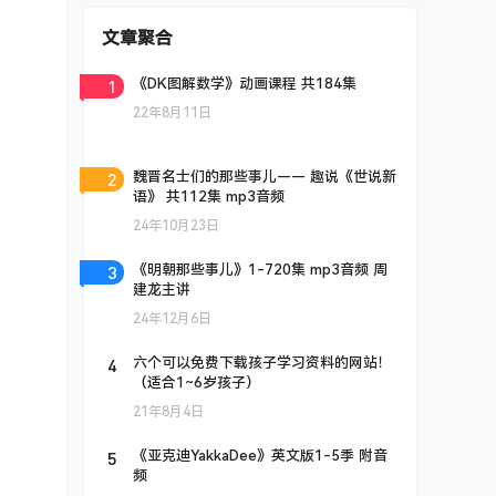
文章聚合
1
《DK图解数学》动画课程 共184集
22年8月11日
2
魏晋名士们的那些事儿—— 趣说《世说新
语》 共112集 mp3音频
24年10月23日
3
《明朝那些事儿》1-720集 mp3音频 周
建龙主讲
24年12月6日
4
六个可以免费下载孩子学习资料的网站！
（适合1~6岁孩子）
21年8月4日
5
《亚克迪YakkaDee》英文版1-5季 附音
频