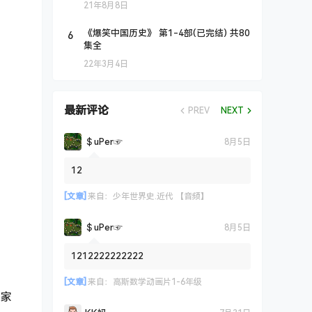
21年8月8日
6
《爆笑中国历史》 第1-4部(已完结) 共80
集全
22年3月4日
最新评论
PREV
NEXT
＄uΡer☞
8月5日
12
[文章]
来自：
少年世界史.近代 【音频】
＄uΡer☞
8月5日
1212222222222
[文章]
来自：
高斯数学动画片1-6年级
国家