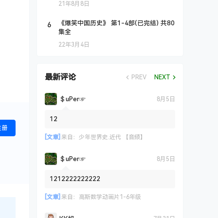
21年8月8日
6
《爆笑中国历史》 第1-4部(已完结) 共80
集全
22年3月4日
最新评论
PREV
NEXT
＄uΡer☞
8月5日
12
注册
[文章]
来自：
少年世界史.近代 【音频】
＄uΡer☞
8月5日
1212222222222
[文章]
来自：
高斯数学动画片1-6年级