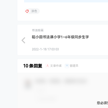
涂色
书法绘画
砚小田书法课小学1~6年级同步生字
2022-1-18 17:03:03
10 条回复
A
M
文章作者
管理员
欢迎您，新朋友，感谢参与互动！
您必须