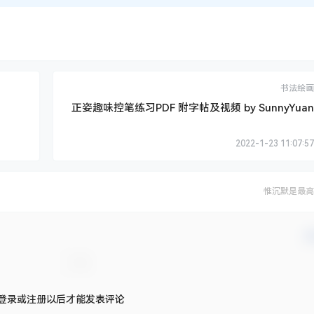
书法绘画
正姿趣味控笔练习PDF 附字帖及视频 by SunnyYuan
2022-1-23 11:07:57
惟沉默是最高
确
登录或注册以后才能发表评论