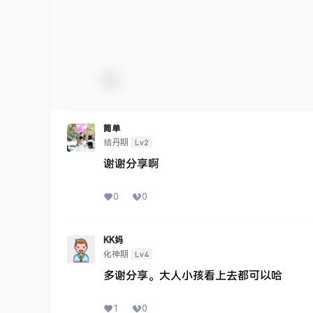
简单
Lv2
结丹期
谢谢分享啊
0
0
KK妈
Lv4
化神期
多谢分享。大人小孩看上去都可以哈
1
0