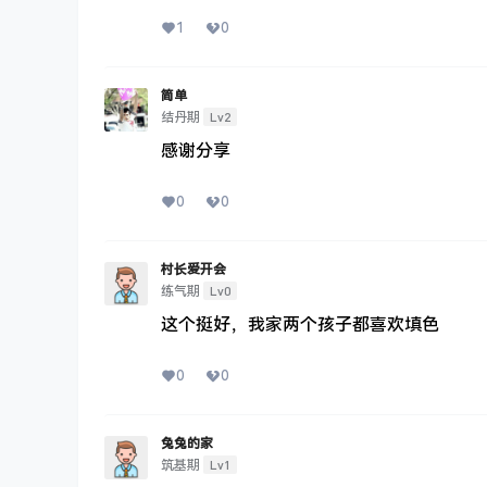
1
0
简单
Lv2
结丹期
感谢分享
0
0
村长爱开会
Lv0
练气期
这个挺好，我家两个孩子都喜欢填色
0
0
兔兔的家
Lv1
筑基期