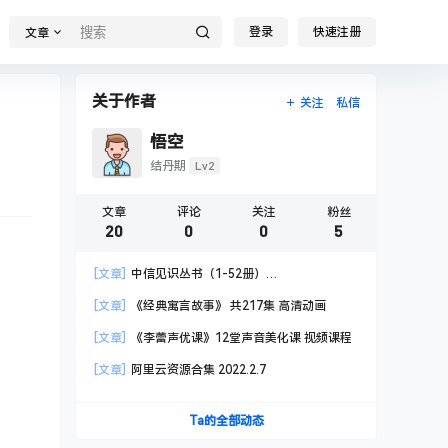
登录
快速注册
文章
关于作者
关注
私信
悟空
Lv2
结丹期
文章
评论
关注
粉丝
20
0
0
5
[文章]
中信见识丛书（1-52册）
AZW3+MOBI+EPUB
[文章]
《经典寓言故事》 共217集 高清动画
[文章]
《李蕾声优课》12堂声音美化课 视频课程
[文章]
阿里云资源合集 2022.2.7
Ta的全部动态