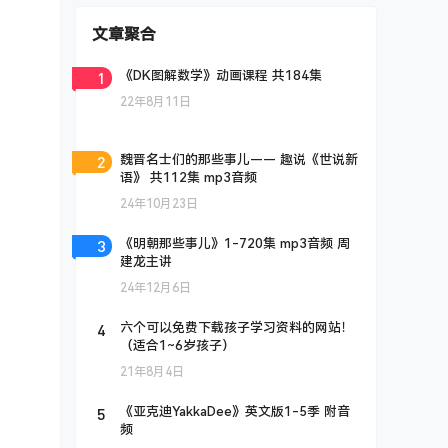
文章聚合
1
《DK图解数学》动画课程 共184集
22年8月11日
2
魏晋名士们的那些事儿—— 趣说《世说新
语》 共112集 mp3音频
24年10月23日
3
《明朝那些事儿》1-720集 mp3音频 周
建龙主讲
24年12月6日
4
六个可以免费下载孩子学习资料的网站！
（适合1~6岁孩子）
21年8月4日
5
《亚克迪YakkaDee》英文版1-5季 附音
频