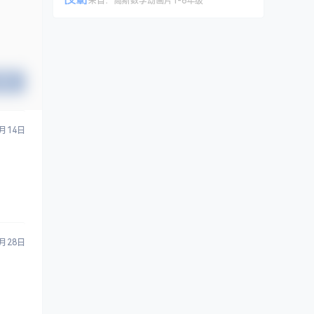
[文章]
来自：
高斯数学动画片1-6年级
提交
1月14日
1月28日