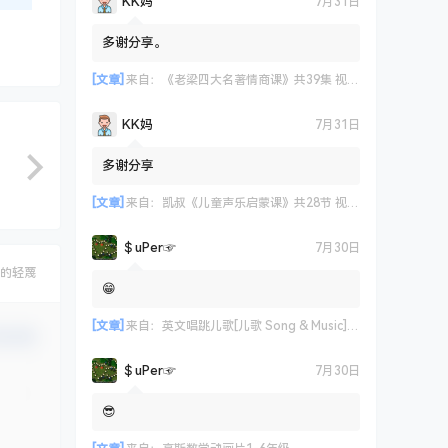
KK妈
7月31日
多谢分享。
[文章]
来自：
《老梁四大名著情商课》共39集 视频课程
KK妈
7月31日
多谢分享
[文章]
来自：
凯叔《儿童声乐启蒙课》共28节 视频课程
＄uΡer☞
7月30日
的轻蔑
😁
[文章]
来自：
英文唱跳儿歌[儿歌 Song & Music] 艾米咕噜
认修改
＄uΡer☞
7月30日
😎