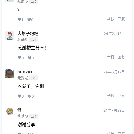
练虚期
Lv5
?
举报
回复
1
0
大胡子粑粑
24年2月15日
筑基期
Lv1
感谢楼主分享！
举报
回复
0
0
hqdzyk
24年3月12日
元婴期
Lv3
收藏了，谢谢
举报
回复
0
0
健
24年7月29日
筑基期
Lv1
谢谢分享
举报
回复