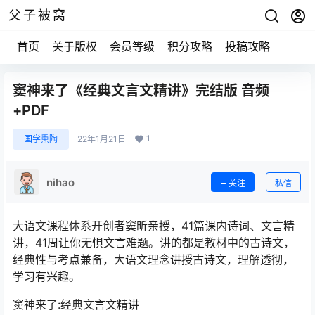
父子被窝
首页
关于版权
会员等级
积分攻略
投稿攻略
窦神来了《经典文言文精讲》完结版 音频
+PDF
1
国学熏陶
22年1月21日
nihao
关注
私信
大语文课程体系开创者窦昕亲授，41篇课内诗词、文言精
讲，41周让你无惧文言难题。讲的都是教材中的古诗文，
经典性与考点兼备，大语文理念讲授古诗文，理解透彻，
学习有兴趣。
窦神来了:经典文言文精讲