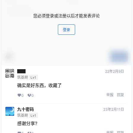
您必须登录或注册以后才能发表评论
登录
提交
██
22年2月9日
筑基期
Lv1
确实是好东西，收藏了
举报
回复
0
0
九十密码
23年2月11日
筑基期
Lv1
感谢分享?
举报
回复