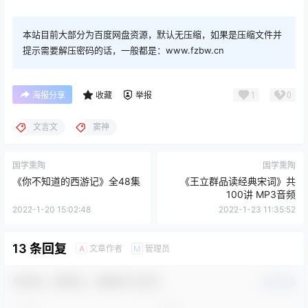
本站目前大部分为百度网盘资源，默认无压缩，如果是压缩文件并
提示需要解压密码的话，一般都是：www.fzbw.cn
1
0
海报分享
收藏
举报
文言文
窦神
国学熏陶
国学熏陶
《你不知道的西游记》全48集
《王立群品读经典宋词》共
100讲 MP3音频
2022-1-20 15:02:48
2022-1-23 11:35:52
13 条回复
文章作者
管理员
A
M
欢迎您，新朋友，感谢参与互动！
确认修改