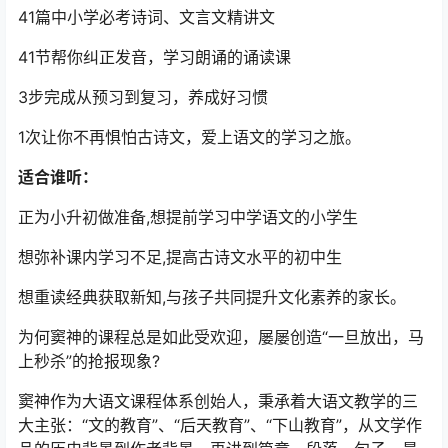
41篇中小学必考诗词、文言文精讲文
41节帮你纠正发音，学习朗诵的诵读课
3步完成从预习到复习，养成好习惯
1次让你不再惧怕古诗文，爱上语文的学习之旅。
适合谁听：
正为小升初做准备,想提前学习中学语文的小学生
想弥补课内学习不足,提高古诗文水平的初中生
想重读经典获取新知,与孩子共同提升文化素养的家长。
为何窦神的课程总是如此受欢迎，屡屡创造“一旦放出，马
上秒杀”的抢报现象?
窦神作为大语文课程体系创始人，秉承着大语文教学的三
大主张：“文的教育”、“后天教育”、“下山教育”，从文学作