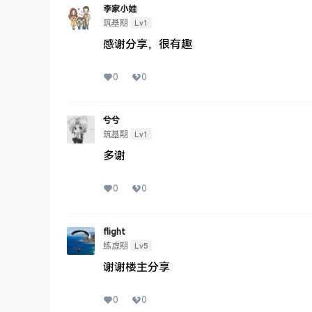
李家小娃
Lv1
筑基期
感谢分享，很有趣
0
0
兮兮
Lv1
筑基期
多谢
0
0
flight
Lv5
练虚期
谢谢楼主分享
0
0