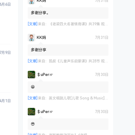
KK妈
7月31日
6月6日
多谢分享。
[文章]
来自：
《老梁四大名著情商课》共39集 视频课程
KK妈
7月31日
多谢分享
7月9日
[文章]
来自：
凯叔《儿童声乐启蒙课》共28节 视频课程
＄uΡer☞
7月30日
😁
[文章]
来自：
英文唱跳儿歌[儿歌 Song & Music] 艾米咕噜
4月1日
＄uΡer☞
7月30日
😎