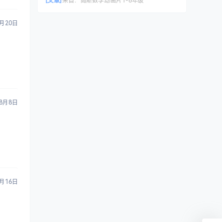
[文章]
来自：
高斯数学动画片1-6年级
6月20日
8月8日
月16日