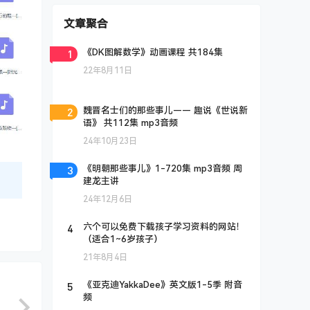
文章聚合
1
《DK图解数学》动画课程 共184集
22年8月11日
2
魏晋名士们的那些事儿—— 趣说《世说新
语》 共112集 mp3音频
24年10月23日
3
《明朝那些事儿》1-720集 mp3音频 周
建龙主讲
24年12月6日
4
六个可以免费下载孩子学习资料的网站！
（适合1~6岁孩子）
21年8月4日
5
《亚克迪YakkaDee》英文版1-5季 附音
频