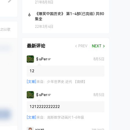
21年8月8日
6
《爆笑中国历史》 第1-4部(已完结) 共80
集全
22年3月4日
之以歌
最新评论
PREV
NEXT
认修改
＄uΡer☞
8月5日
12
[文章]
来自：
少年世界史.近代 【音频】
＄uΡer☞
8月5日
1212222222222
提交
[文章]
来自：
高斯数学动画片1-6年级