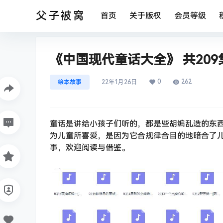
父子被窝
首页
关于版权
会员等级
《中国现代童话大全》 共209集
0
262
绘本故事
22年1月26日
童话是讲给小孩子们听的，都是些胡编乱造的东
为儿童所喜爱，是因为它合规律合目的地暗合了
事，欢迎阅读与借鉴。