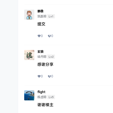
静雅
Lv1
筑基期
提交
0
0
玄狼
Lv2
结丹期
感谢分享
0
0
flight
Lv5
练虚期
谢谢楼主