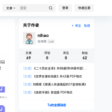
登录
快速注册
文章
关于作者
关注
私信
nihao
Lv6
合体期
文章
评论
关注
粉丝
69
0
0
62
所以
故
[文章]
《二十四史全译》共88册(带详细书签) 汉
语大词典出版社
[文章]
《世界名著彩绘版》共43册 PDF格式
[文章]
刘媛媛《普通人快速崛起的31堂修炼课》
[文章]
《急救手册》家庭版 PDF格式
Ta的全部动态