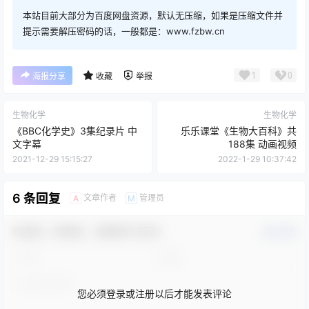
本站目前大部分为百度网盘资源，默认无压缩，如果是压缩文件并
提示需要解压密码的话，一般都是：www.fzbw.cn
1
0
海报分享
收藏
举报
生物化学
生物化学
《BBC化学史》3集纪录片 中
乐乐课堂《生物大百科》共
文字幕
188集 动画视频
2021-12-29 15:15:27
2022-1-29 10:37:42
6 条回复
文章作者
管理员
A
M
欢迎您，新朋友，感谢参与互动！
确认修改
您必须登录或注册以后才能发表评论