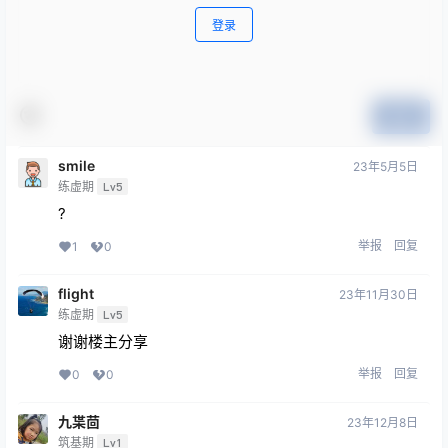
登录
提交
smile
23年5月5日
练虚期
Lv5
?
举报
回复
1
0
flight
23年11月30日
练虚期
Lv5
谢谢楼主分享
举报
回复
0
0
九枼茴
23年12月8日
筑基期
Lv1