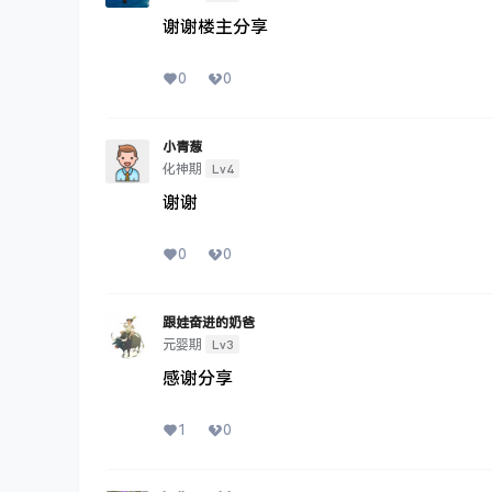
谢谢楼主分享
0
0
小青葱
Lv4
化神期
谢谢
0
0
跟娃奋进的奶爸
Lv3
元婴期
感谢分享
1
0