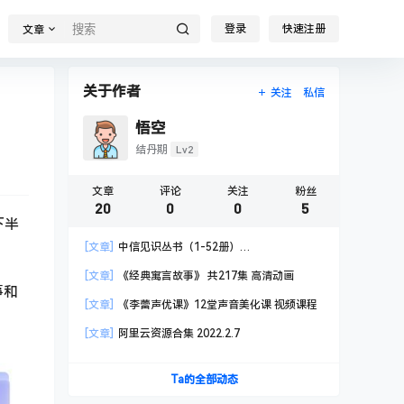
登录
快速注册
文章
关于作者
关注
私信
悟空
Lv2
结丹期
文章
评论
关注
粉丝
20
0
0
5
下半
[文章]
中信见识丛书（1-52册）
AZW3+MOBI+EPUB
[文章]
《经典寓言故事》 共217集 高清动画
事和
[文章]
《李蕾声优课》12堂声音美化课 视频课程
[文章]
阿里云资源合集 2022.2.7
Ta的全部动态