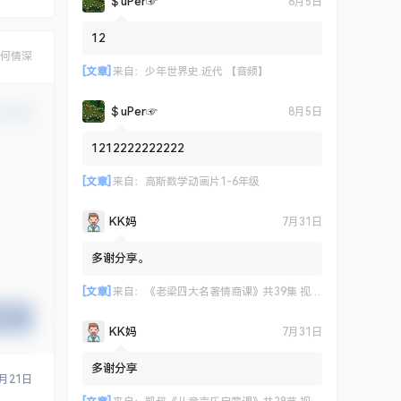
＄uΡer☞
8月5日
12
何情深
[文章]
来自：
少年世界史.近代 【音频】
＄uΡer☞
8月5日
认修改
1212222222222
[文章]
来自：
高斯数学动画片1-6年级
KK妈
7月31日
多谢分享。
[文章]
来自：
《老梁四大名著情商课》共39集 视频课程
提交
KK妈
7月31日
多谢分享
2月21日