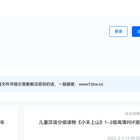
登录
并提示需要解压密码的话，一般都是：www.fzbw.cn
绘本故事
0年
儿童汉语分级读物《小羊上山》1-2级高清PDF版
2022-2-5 13:09:35