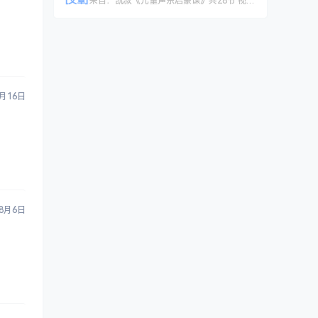
[文章]
来自：
凯叔《儿童声乐启蒙课》共28节 视频课程
5月16日
8月6日