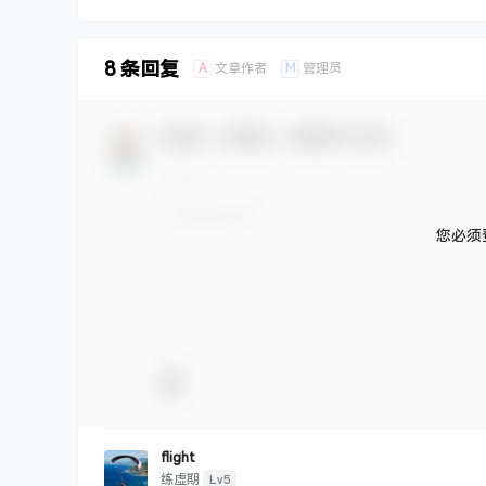
8 条回复
A
M
文章作者
管理员
欢迎您，新朋友，感谢参与互动！
您必须
flight
Lv5
练虚期