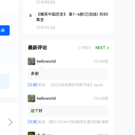
21年8月8日
6
《爆笑中国历史》 第1-4部(已完结) 共80
集全
22年3月4日
注册
最新评论
PREV
NEXT
helloworld
15小时前
多谢
[文章]
来自：
《2023当当网好书榜70本》epub+azw3+mobi格式
helloworld
15小时前
这个好
[文章]
来自：
BBC+VOA+CNN精华文章300篇 音频