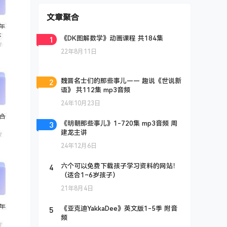
文章聚合
1
《DK图解数学》动画课程 共184集
22年8月11日
2
魏晋名士们的那些事儿—— 趣说《世说新
语》 共112集 mp3音频
24年10月23日
3
《明朝那些事儿》1-720集 mp3音频 周
建龙主讲
24年12月6日
4
六个可以免费下载孩子学习资料的网站！
（适合1~6岁孩子）
21年8月4日
5
《亚克迪YakkaDee》英文版1-5季 附音
频