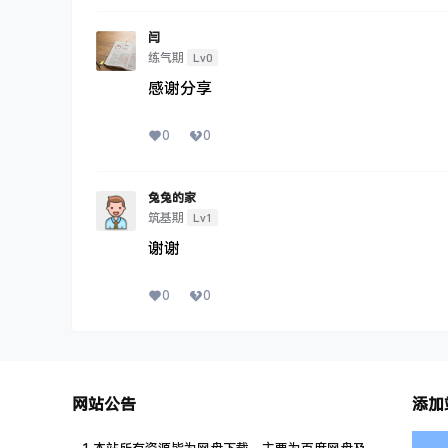
闫
Lv0
练气期
感谢分享
0
0
兔兔的家
Lv1
筑基期
谢谢
0
0
网站公告
添加