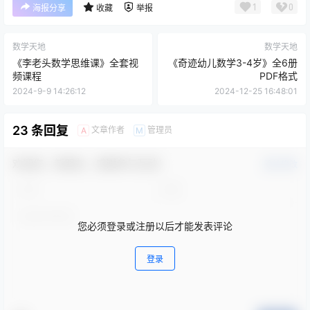
1
0
海报分享
收藏
举报
数学天地
数学天地
《李老头数学思维课》全套视
《奇迹幼儿数学3-4岁》全6册
频课程
PDF格式
2024-9-9 14:26:12
2024-12-25 16:48:01
23 条回复
文章作者
管理员
A
M
欢迎您，新朋友，感谢参与互动！
确认修改
您必须登录或注册以后才能发表评论
登录