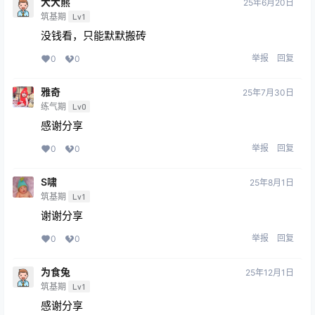
大大熊
25年6月20日
筑基期
Lv1
没钱看，只能默默搬砖
举报
回复
0
0
雅奇
25年7月30日
练气期
Lv0
感谢分享
举报
回复
0
0
S啸
25年8月1日
筑基期
Lv1
谢谢分享
举报
回复
0
0
为食兔
25年12月1日
筑基期
Lv1
感谢分享