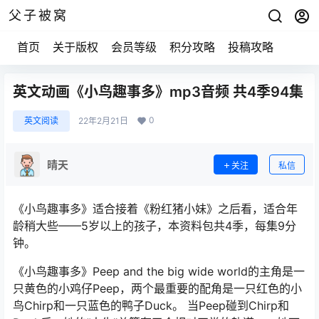
父子被窝
首页
关于版权
会员等级
积分攻略
投稿攻略
英文动画《小鸟趣事多》mp3音频 共4季94集
0
英文阅读
22年2月21日
晴天
关注
私信
《小鸟趣事多》适合接着《粉红猪小妹》之后看，适合年
龄稍大些——5岁以上的孩子，本资料包共4季，每集9分
钟。
《小鸟趣事多》Peep and the big wide world的主角是一
只黄色的小鸡仔Peep，两个最重要的配角是一只红色的小
鸟Chirp和一只蓝色的鸭子Duck。 当Peep碰到Chirp和