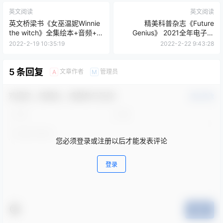
英文阅读
英文阅读
英文桥梁书《女巫温妮Winnie
精美科普杂志《Future
the witch》全集绘本+音频+动
Genius》 2021全年电子版
画
PDF格式
2022-2-19 10:35:19
2022-2-22 9:43:28
5 条回复
文章作者
管理员
A
M
欢迎您，新朋友，感谢参与互动！
确认修改
您必须登录或注册以后才能发表评论
登录
提交