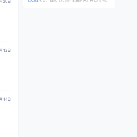
[文章]
来自：
凯叔《儿童声乐启蒙课》共28节 视频课程
5月20日
7月12日
7月14日