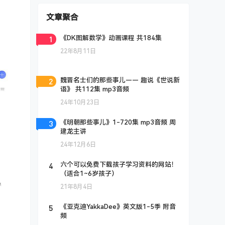
文章聚合
1
《DK图解数学》动画课程 共184集
22年8月11日
2
魏晋名士们的那些事儿—— 趣说《世说新
语》 共112集 mp3音频
24年10月23日
3
《明朝那些事儿》1-720集 mp3音频 周
建龙主讲
24年12月6日
4
六个可以免费下载孩子学习资料的网站！
（适合1~6岁孩子）
21年8月4日
5
《亚克迪YakkaDee》英文版1-5季 附音
频