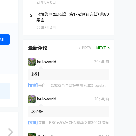
21年8月8日
6
《爆笑中国历史》 第1-4部(已完结) 共80
集全
22年3月4日
注册
最新评论
PREV
NEXT
helloworld
20小时前
多谢
[文章]
来自：
《2023当当网好书榜70本》epub+azw3+mobi格式
helloworld
20小时前
这个好
[文章]
来自：
BBC+VOA+CNN精华文章300篇 音频