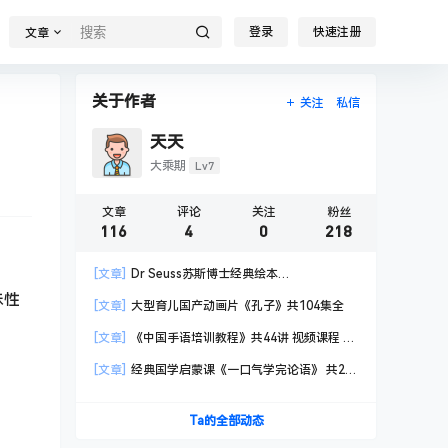
登录
快速注册
文章
关于作者
关注
私信
天天
Lv7
大乘期
文章
评论
关注
粉丝
116
4
0
218
[文章]
Dr Seuss苏斯博士经典绘本
PDF+mp3+视频
味性
[文章]
大型育儿国产动画片《孔子》共104集全
[文章]
《中国手语培训教程》共44讲 视频课程 国
家通用标准规范手语
[文章]
经典国学启蒙课《一口气学完论语》 共25
节 视频课程
Ta的全部动态