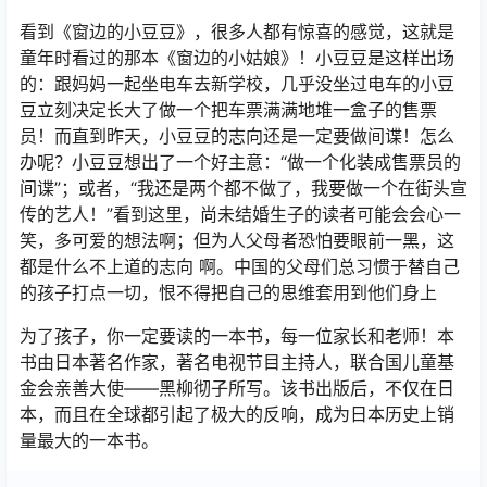
看到《窗边的小豆豆》，很多人都有惊喜的感觉，这就是
童年时看过的那本《窗边的小姑娘》！小豆豆是这样出场
的：跟妈妈一起坐电车去新学校，几乎没坐过电车的小豆
豆立刻决定长大了做一个把车票满满地堆一盒子的售票
员！而直到昨天，小豆豆的志向还是一定要做间谍！怎么
办呢？小豆豆想出了一个好主意：“做一个化装成售票员的
间谍”；或者，“我还是两个都不做了，我要做一个在街头宣
传的艺人！”看到这里，尚未结婚生子的读者可能会会心一
笑，多可爱的想法啊；但为人父母者恐怕要眼前一黑，这
都是什么不上道的志向 啊。中国的父母们总习惯于替自己
的孩子打点一切，恨不得把自己的思维套用到他们身上
为了孩子，你一定要读的一本书，每一位家长和老师！本
书由日本著名作家，著名电视节目主持人，联合国儿童基
金会亲善大使——黑柳彻子所写。该书出版后，不仅在日
本，而且在全球都引起了极大的反响，成为日本历史上销
量最大的一本书。