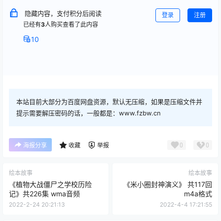
隐藏内容，支付积分后阅读
登录
注册
已经有
3
人购买查看了此内容
10
本站目前大部分为百度网盘资源，默认无压缩，如果是压缩文件并
提示需要解压密码的话，一般都是：www.fzbw.cn
0
0
海报分享
收藏
举报
绘本故事
绘本故事
《植物大战僵尸之学校历险
《米小圈封神演义》 共117回
记》共226集 wma音频
m4a格式
2022-2-24 20:21:13
2022-4-4 17:21:55