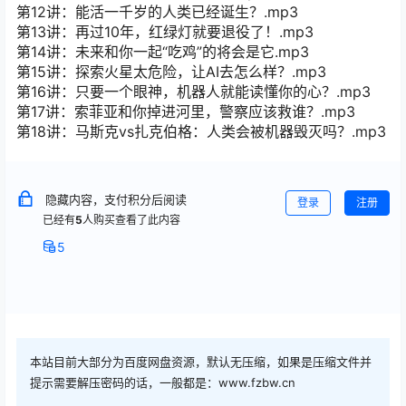
第12讲：能活一千岁的人类已经诞生？.mp3
第13讲：再过10年，红绿灯就要退役了！.mp3
第14讲：未来和你一起“吃鸡”的将会是它.mp3
第15讲：探索火星太危险，让AI去怎么样？.mp3
第16讲：只要一个眼神，机器人就能读懂你的心？.mp3
第17讲：索菲亚和你掉进河里，警察应该救谁？.mp3
第18讲：马斯克vs扎克伯格：人类会被机器毁灭吗？.mp3
隐藏内容，支付积分后阅读
登录
注册
已经有
5
人购买查看了此内容
5
本站目前大部分为百度网盘资源，默认无压缩，如果是压缩文件并
提示需要解压密码的话，一般都是：www.fzbw.cn