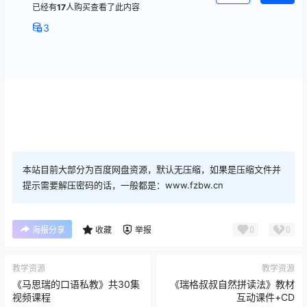
已经有
17
人购买查看了此内容
3
本站目前大部分为百度网盘资源，默认无压缩，如果是压缩文件并
提示需要解压密码的话，一般都是：www.fzbw.cn
0
0
海报分享
收藏
举报
教学资源
教学资源
《马思瑞的口语私教》共30集
《瑞格叔叔自然拼读法》教材
视频课程
互动课件+CD