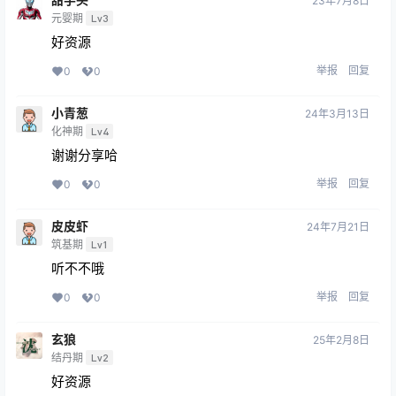
23年7月8日
元婴期
Lv3
好资源
举报
回复
0
0
小青葱
24年3月13日
化神期
Lv4
谢谢分享哈
举报
回复
0
0
皮皮虾
24年7月21日
筑基期
Lv1
听不不哦
举报
回复
0
0
玄狼
25年2月8日
结丹期
Lv2
好资源