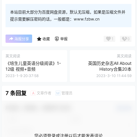
本站目前大部分为百度网盘资源，默认无压缩，如果是压缩文件并
提示需要解压密码的话，一般都是：www.fzbw.cn
1
0
海报分享
收藏
举报
英文阅读
英文阅读
《培生儿童英语分级阅读》1-
英国历史杂志All About
12级 视频+音频
History合集20本
2023-1-9 20:37:58
2023-3-10 11:44:59
7 条回复
文章作者
管理员
A
M
欢迎您，新朋友，感谢参与互动！
确认修改
您必须登录或注册以后才能发表评论