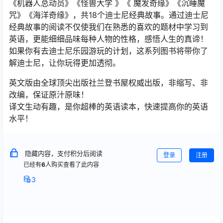
《机器人总动员》《怪兽大学 》《 魔发奇缘》《沉睡魔
咒》《海洋奇缘》，共18个迪士尼经典故事。通过迪士尼
经典故事的阅读不仅使我们在熟悉的喜欢的题材中学习到
英语，更能细细品味每种人物的性格，感悟人生的真谛！
如果你有去迪士尼乐园游玩的计划，这系列图书将带你了
解迪士尼，让你玩得更加透彻。
英文版由全球顶尖出版社兰登书屋权威出版，非缩写、非
改编，保证原汁原味！
译文生动有趣，是你超棒的英语读本，快速提高你的英语
水平！
隐藏内容，支付积分后阅读
登录
注册
已经有
6
人购买查看了此内容
3