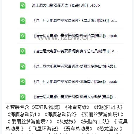
本套装包含《疯狂动物城》《冰雪奇缘》《超能陆战队》
《海底总动员1 》《海底总动员2》《爱丽丝梦游仙境1 》
《 爱丽丝梦游仙境2 》《灰姑娘》《头脑特工队》《 玩具
总动员 》《 飞屋环游记》《赛车总动员》《恐龙当家 》