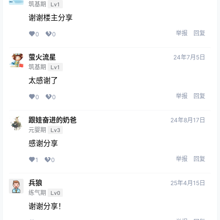
筑基期
Lv1
谢谢楼主分享
举报
回复
0
0
萤火流星
24年7月5日
筑基期
Lv1
太感谢了
举报
回复
0
0
跟娃奋进的奶爸
24年8月17日
元婴期
Lv3
感谢分享
举报
回复
1
0
兵狼
25年4月15日
练气期
Lv0
谢谢分享！