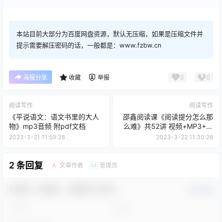
本站目前大部分为百度网盘资源，默认无压缩，如果是压缩文件并
提示需要解压密码的话，一般都是：www.fzbw.cn
0
0
海报分享
收藏
举报
阅读写作
阅读写作
《平说语文：语文书里的大人
邵鑫阅读课《阅读提分怎么那
物》mp3音频 附pdf文档
么难》共52讲 视频+MP3+电
子文档
2023-3-21 11:59:38
2023-3-22 11:30:26
2 条回复
文章作者
管理员
A
M
欢迎您，新朋友，感谢参与互动！
确认修改