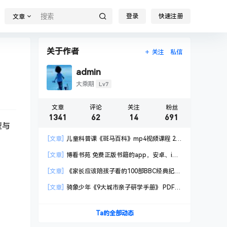
登录
快速注册
文章
关于作者
关注
私信
admin
Lv7
大乘期
文章
评论
关注
粉丝
1341
62
14
691
型与
[文章]
儿童科普课《斑马百科》mp4视频课程 20
科高清视频 已更新
[文章]
博看书苑 免费正版书籍的app，安卓、iOS
均可用，无任何广告
[文章]
《家长应该陪孩子看的100部BBC经典纪录
片》共550GB
[文章]
骑象少年《9大城市亲子研学手册》 PDF格
式
Ta的全部动态