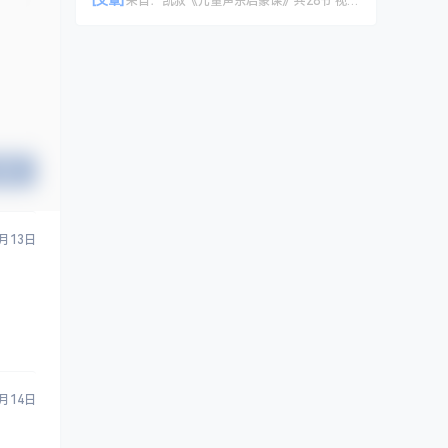
[文章]
来自：
凯叔《儿童声乐启蒙课》共28节 视频课程
提交
7月13日
7月14日