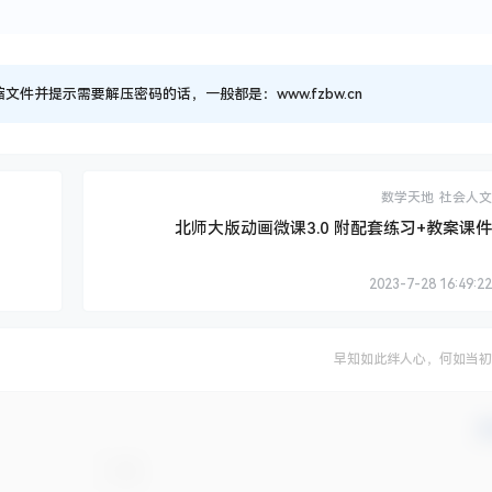
并提示需要解压密码的话，一般都是：www.fzbw.cn
数学天地
社会人文
北师大版动画微课3.0 附配套练习+教案课件
2023-7-28 16:49:22
早知如此绊人心，何如当初
确