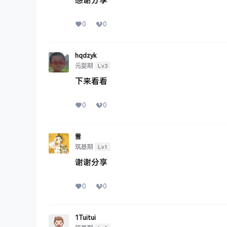
感谢分享
0
0
hqdzyk
Lv3
元婴期
下来看看
0
0
雪
Lv1
筑基期
谢谢分享
0
0
1Tuitui