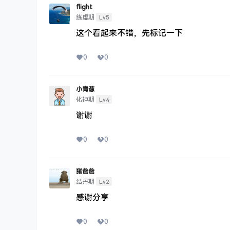
flight
Lv5
练虚期
这个看起来不错，先标记一下
0
0
小青葱
Lv4
化神期
谢谢
0
0
猪爸爸
Lv2
结丹期
感谢分享
0
0