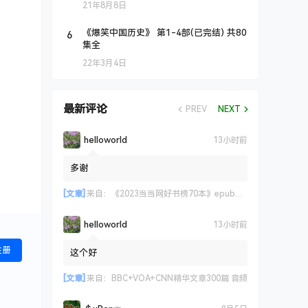
21年8月8日
6
《爆笑中国历史》 第1-4部(已完结) 共80
集全
22年3月4日
最新评论
PREV
NEXT
helloworld
13小时前
多谢
[文章]
来自：
《2023当当网好书榜70本》epub+azw3+mobi格式
helloworld
13小时前
注册
这个好
[文章]
来自：
BBC+VOA+CNN精华文章300篇 音频