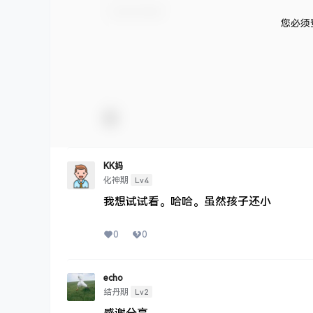
您必须
KK妈
Lv4
化神期
我想试试看。哈哈。虽然孩子还小
0
0
echo
Lv2
结丹期