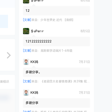
＄uΡer☞
8月5日
12
[文章]
来自：
少年世界史.近代 【音频】
＄uΡer☞
8月5日
1212222222222
[文章]
来自：
高斯数学动画片1-6年级
KK妈
7月31日
多谢分享。
[文章]
来自：
《老梁四大名著情商课》共39集 视频课程
莫相识
KK妈
7月31日
认修改
多谢分享