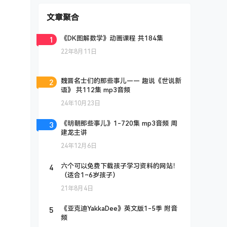
文章聚合
1
《DK图解数学》动画课程 共184集
22年8月11日
2
魏晋名士们的那些事儿—— 趣说《世说新
语》 共112集 mp3音频
24年10月23日
3
《明朝那些事儿》1-720集 mp3音频 周
建龙主讲
24年12月6日
4
六个可以免费下载孩子学习资料的网站！
（适合1~6岁孩子）
21年8月4日
5
《亚克迪YakkaDee》英文版1-5季 附音
频