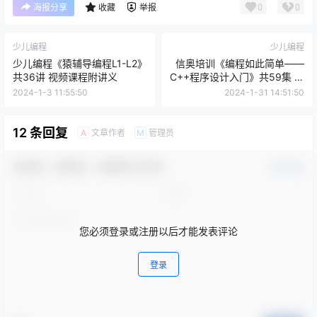
0
0
海报分享
收藏
举报
少儿编程
少儿编程
少儿编程《猿辅导编程L1-L2》
信奥培训《编程如此简单——
共36讲 视频课程附讲义
C++程序设计入门》共59集 视
频课程
2024-1-3 11:55:50
2024-1-31 14:51:50
12 条回复
文章作者
管理员
A
M
欢迎您，新朋友，感谢参与互动！
确认修改
您必须登录或注册以后才能发表评论
登录